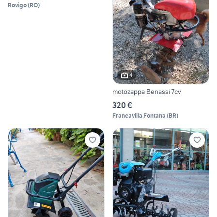
Rovigo
(
RO
)
4
motozappa Benassi 7cv
320 €
Francavilla Fontana
(
BR
)