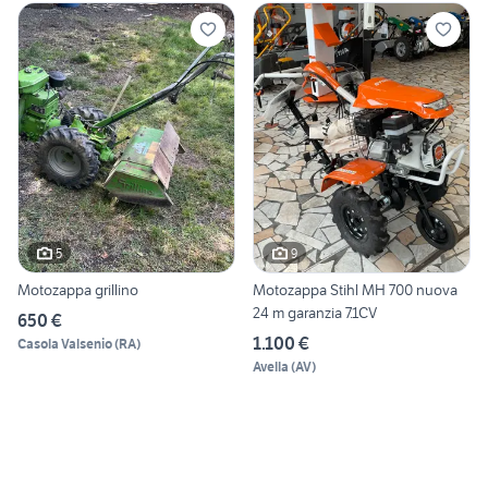
5
9
Motozappa grillino
Motozappa Stihl MH 700 nuova
24 m garanzia 7.1CV
650 €
1.100 €
Casola Valsenio
(
RA
)
Avella
(
AV
)