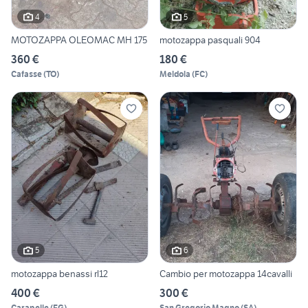
4
5
MOTOZAPPA OLEOMAC MH 175
motozappa pasquali 904
360 €
180 €
Cafasse
(
TO
)
Meldola
(
FC
)
5
6
motozappa benassi rl12
Cambio per motozappa 14cavalli
400 €
300 €
Carapelle
(
FG
)
San Gregorio Magno
(
SA
)