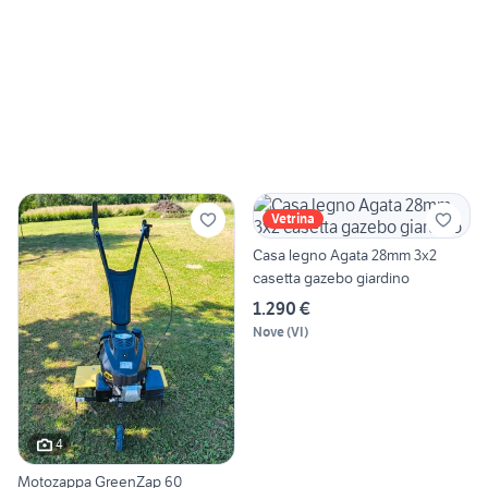
Vetrina
Casa legno Agata 28mm 3x2
casetta gazebo giardino
1.290 €
Nove
(
VI
)
4
Motozappa GreenZap 60