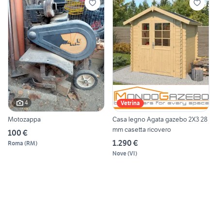
4
Vetrina
Motozappa
Casa legno Agata gazebo 2X3 28
mm casetta ricovero
100 €
1.290 €
Roma
(
RM
)
Nove
(
VI
)