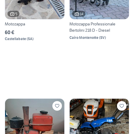
5
14
Motozappa
Motozappa Professionale
Bertolini 218 D - Diesel
60 €
Cairo Montenotte
(
SV
)
Castellabate
(
SA
)