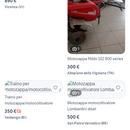
890 €
Vicenza
(
VI
)
5
Motozappa Nibbi 102 800 series
300 €
Altopiano della Vigolana
(
TN
)
5
Traino per
Motozappa motocoltivatore
motozappa/motocoltivatore
Lombardini disel
350 €
500 €
Valdengo
(
BI
)
San Pietro Vernotico
(
BR
)