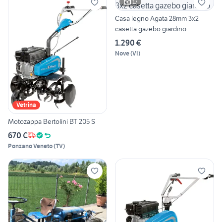
17
Casa legno Agata 28mm 3x2
casetta gazebo giardino
1.290 €
Nove
(
VI
)
Vetrina
Motozappa Bertolini BT 205 S
670 €
Ponzano Veneto
(
TV
)