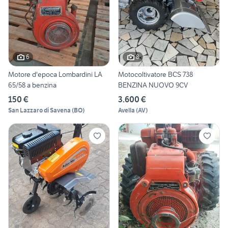
6
8
Motore d'epoca Lombardini LA
Motocoltivatore BCS 738
65/58 a benzina
BENZINA NUOVO 9CV
150 €
3.600 €
San Lazzaro di Savena
(
BO
)
Avella
(
AV
)