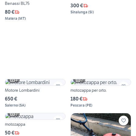
Benassi BL75
300 €
80 €
Sinalunga
(
SI
)
Matera
(
MT
)
4
2
Motore Lombardini
motozappa per orto.
650 €
180 €
Salerno
(
SA
)
Pescara
(
PE
)
2
motozappa
50 €