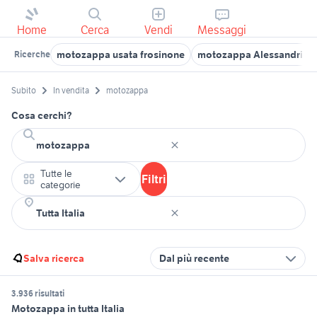
Home
Cerca
Vendi
Messaggi
motozappa usata frosinone
motozappa Alessandria p
Ricerche
Subito
In vendita
motozappa
Cosa cerchi?
Tutte le
Filtri
categorie
Salva ricerca
Dal più recente
3.936 risultati
Motozappa in tutta Italia