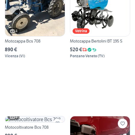
4
Vetrina
Motozappa Bcs 708
Motozappa Bertolini BT 195 S
890 €
520 €
Vicenza
(
VI
)
Ponzano Veneto
(
TV
)
4
Motocoltivatore Bcs 708