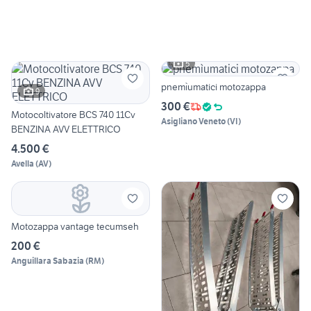
5
pnemìumatici motozappa
9
300 €
Motocoltivatore BCS 740 11Cv
Asigliano Veneto
(
VI
)
BENZINA AVV ELETTRICO
4.500 €
Avella
(
AV
)
Motozappa vantage tecumseh
200 €
Anguillara Sabazia
(
RM
)