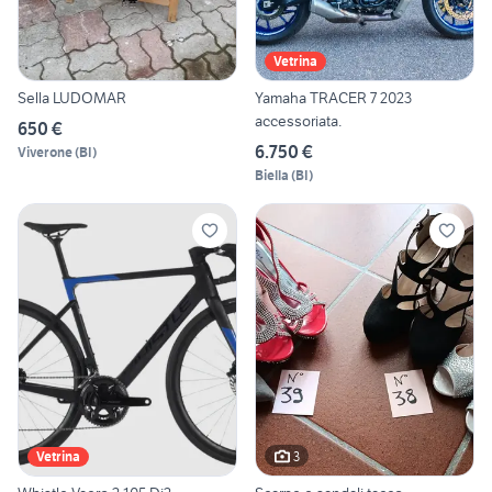
Vetrina
Sella LUDOMAR
Yamaha TRACER 7 2023
accessoriata.
650 €
6.750 €
Viverone
(
BI
)
Biella
(
BI
)
3
Vetrina