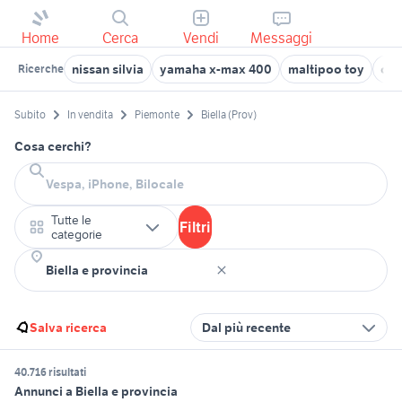
Home
Cerca
Vendi
Messaggi
nissan silvia
yamaha x-max 400
maltipoo toy
cas
Ricerche
Subito
In vendita
Piemonte
Biella (Prov)
Cosa cerchi?
Tutte le
Filtri
categorie
Salva ricerca
Dal più recente
40.716 risultati
Annunci a Biella e provincia