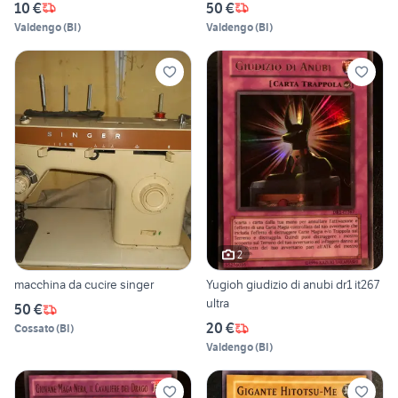
10 €
50 €
Valdengo
(
BI
)
Valdengo
(
BI
)
2
macchina da cucire singer
Yugioh giudizio di anubi dr1 it267
ultra
50 €
20 €
Cossato
(
BI
)
Valdengo
(
BI
)