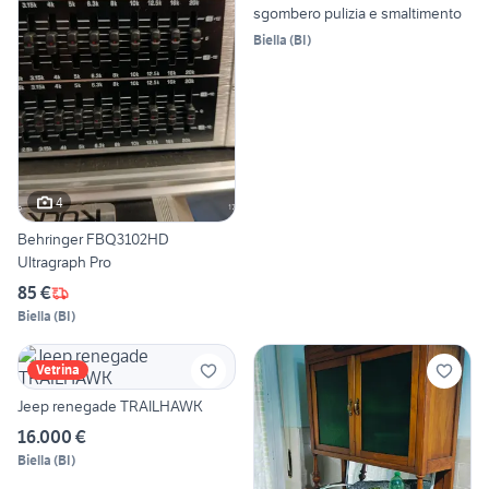
sgombero pulizia e smaltimento
Biella
(
BI
)
4
Behringer FBQ3102HD
Ultragraph Pro
85 €
Biella
(
BI
)
Vetrina
Jeep renegade TRAILHAWK
16.000 €
Biella
(
BI
)