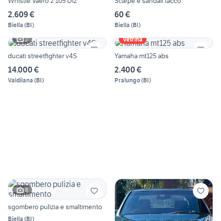
Whistle Vaero 2 105 Di2
Scarpe e sandali tacco
2.609 €
60 €
Biella
(
BI
)
Biella
(
BI
)
2
Vetrina
ducati streetfighter v4S
Yamaha mt125 abs
14.000 €
2.400 €
Valdilana
(
BI
)
Pralungo
(
BI
)
6
sgombero pulizia e smaltimento
Biella
(
BI
)