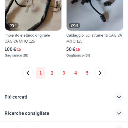
4
5
Impianto elettrico originale
Cablaggio luci strumenti CAGIVA
CAGIVA MITO 125
MITO 125
100 €
50 €
Gaglianico
(
BI
)
Gaglianico
(
BI
)
1
2
3
4
5
Più cercati
Correlati
Richerche simili
Suggerimenti
Ricerche consigliate
bungalow Emilia
appartamenti
case mare toscana
Romagna
senigallia
appartamenti san vito al
case in vendita
fiat 805