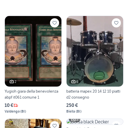
2
6
Yugioh giara della benevolenza
batteria mapex 20 14 12 10 piatti
abpf it061 comune 1
d2 consegno
10 €
250 €
Valdengo
(
BI
)
Biella
(
BI
)
3