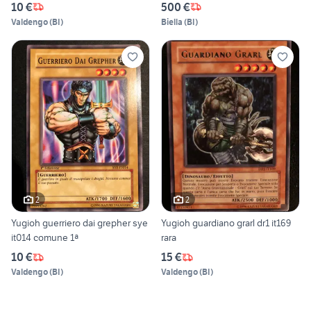
10 €
500 €
Valdengo
(
BI
)
Biella
(
BI
)
2
2
Yugioh guerriero dai grepher sye
Yugioh guardiano grarl dr1 it169
it014 comune 1ª
rara
10 €
15 €
Valdengo
(
BI
)
Valdengo
(
BI
)