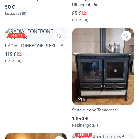
Ultragraph Pro
50 €
85 €
Lessona
(
BI
)
Biella
(
BI
)
Vetrina
RADIAL TONEBONE PLEXITUB
115 €
Biella
(
BI
)
6
Stufa a legna Termorossi
1.850 €
Pettinengo
(
BI
)
Vetrina