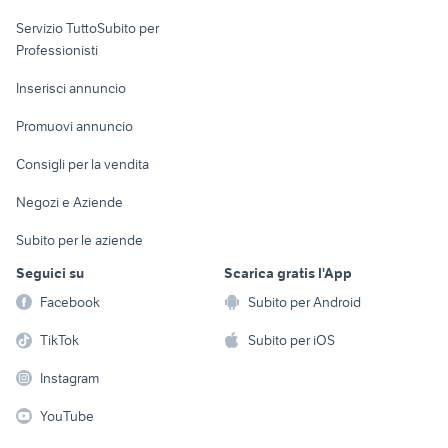
elettronica
per la casa e la
sports e hobby
Servizio TuttoSubito per
persona
Informatica
Animali
Professionisti
Arredamento e
Console e
Accessori per
Casalinghi
Inserisci annuncio
Videogiochi
animali
Elettrodomestici
Promuovi annuncio
Audio/Video
Musica e Film
Giardino e Fai da te
Consigli per la vendita
Fotografia
Libri e Riviste
Abbigliamento e
Negozi e Aziende
Telefonia
Strumenti Musicali
Accessori
Subito per le aziende
Sports
Tutto per i bambini
Seguici su
Scarica gratis l'App
Biciclette
Facebook
Subito per Android
Collezionismo
TikTok
Subito per iOS
Instagram
YouTube