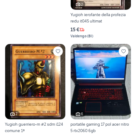
2
Yugioh ierofante della profezia
redu it045 ultimat
15 €
Valdengo
(
BI
)
2
6
Yugioh guerriero-m #2 sdm i124
portatile gaming 17 pol acer nitro
comune 1ª
5 rtx2060 6gb