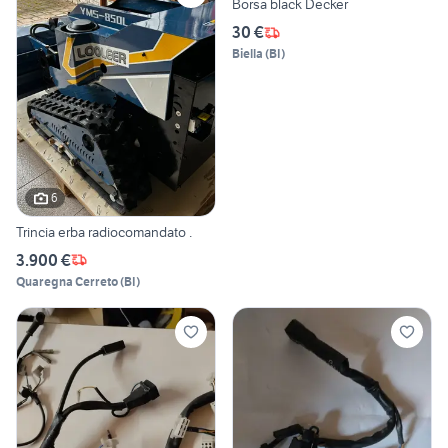
Borsa black Decker
30 €
Biella
(
BI
)
6
Trincia erba radiocomandato .
3.900 €
Quaregna Cerreto
(
BI
)