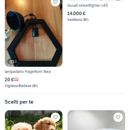
ducati streetfighter v4S
14.000 €
Valdilana
(
BI
)
3
lampadario Hagelkorn Ikea
20 €
Vigliano Biellese
(
BI
)
Scelti per te