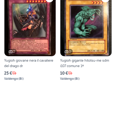
2
2
Yugioh giovane nera il cavaliere
Yugioh gigante hitotsu-me sdm
del drago dr
i107 comune 1ª
25 €
10 €
Valdengo
(
BI
)
Valdengo
(
BI
)