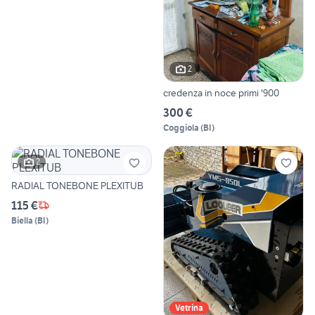
2
credenza in noce primi '900
300 €
Coggiola
(
BI
)
2
RADIAL TONEBONE PLEXITUB
115 €
Biella
(
BI
)
Vetrina