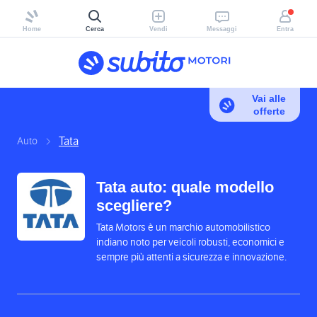
Home
Cerca
Vendi
Messaggi
Entra
Vai alle
offerte
Tata
Auto
Tata auto: quale modello
scegliere?
Tata Motors è un marchio automobilistico
indiano noto per veicoli robusti, economici e
sempre più attenti a sicurezza e innovazione.