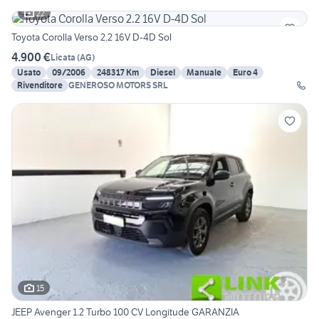
22
Toyota Corolla Verso 2.2 16V D-4D Sol
4.900 €
Licata
(
AG
)
Usato
09/2006
248317 Km
Diesel
Manuale
Euro 4
Rivenditore
GENEROSO MOTORS SRL
15
JEEP Avenger 1.2 Turbo 100 CV Longitude GARANZIA