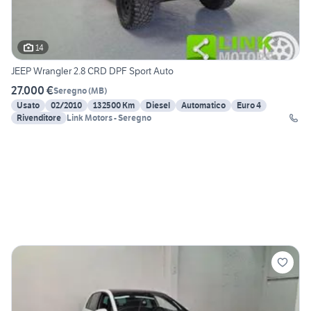
14
JEEP Wrangler 2.8 CRD DPF Sport Auto
27.000 €
Seregno
(
MB
)
Usato
02/2010
132500 Km
Diesel
Automatico
Euro 4
Rivenditore
Link Motors - Seregno