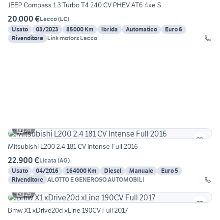
JEEP Compass 1.3 Turbo T4 240 CV PHEV AT6 4xe S
20.000 €
Lecco
(
LC
)
Usato
03/2023
85000 Km
Ibrida
Automatico
Euro 6
Rivenditore
Link motors Lecco
24
Mitsubishi L200 2.4 181 CV Intense Full 2016
22.900 €
Licata
(
AG
)
Usato
04/2016
164000 Km
Diesel
Manuale
Euro 5
Rivenditore
ALOTTO E GENEROSO AUTOMOBILI
25
Bmw X1 xDrive20d xLine 190CV Full 2017