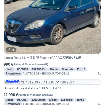
16
Lancia Delta 1.6 MJT DPF Platino (CARROZZERIA E ME
990 €
Palma di Montechiaro
(
AG
)
Usato
03/2009
199990 Km
Diesel
Manuale
Euro 5
Rivenditore
ALOTTO E GENEROSO AUTOMOBILI
Vetrina
Bmw X1 xDrive20d xLine 190CV Full 2017
12.990 €
Palma di Montechiaro
(
AG
)
Usato
03/2017
220000 Km
Diesel
Manuale
Euro 6
Rivenditore
ALOTTO E GENEROSO AUTOMOBILI