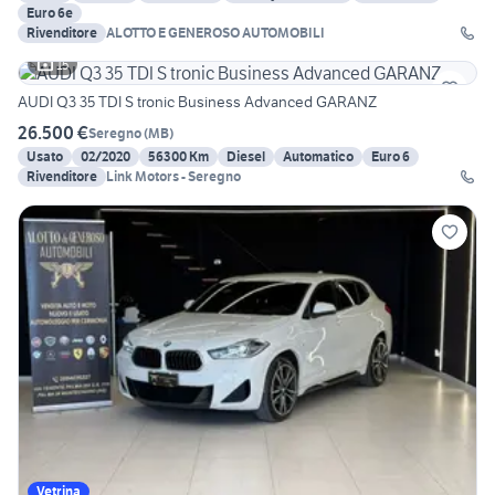
Euro 6e
Rivenditore
ALOTTO E GENEROSO AUTOMOBILI
15
AUDI Q3 35 TDI S tronic Business Advanced GARANZ
26.500 €
Seregno
(
MB
)
Usato
02/2020
56300 Km
Diesel
Automatico
Euro 6
Rivenditore
Link Motors - Seregno
Vetrina