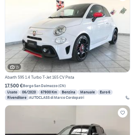
15
Abarth 595 1.4 Turbo T-Jet 165 CV Pista
17.500 €
Borgo San Dalmazzo
(
CN
)
Usato
06/2020
67900 Km
Benzina
Manuale
Euro 6
Rivenditore
AUTOCLASS di Marco Cordopatri