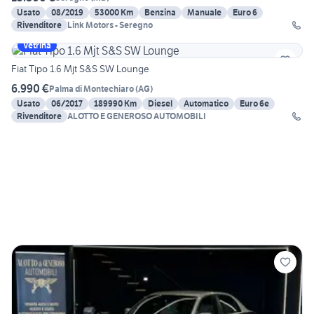
Usato
08/2019
53000 Km
Benzina
Manuale
Euro 6
Rivenditore
Link Motors - Seregno
Vetrina
Fiat Tipo 1.6 Mjt S&S SW Lounge
6.990 €
Palma di Montechiaro
(
AG
)
Usato
06/2017
189990 Km
Diesel
Automatico
Euro 6e
Rivenditore
ALOTTO E GENEROSO AUTOMOBILI