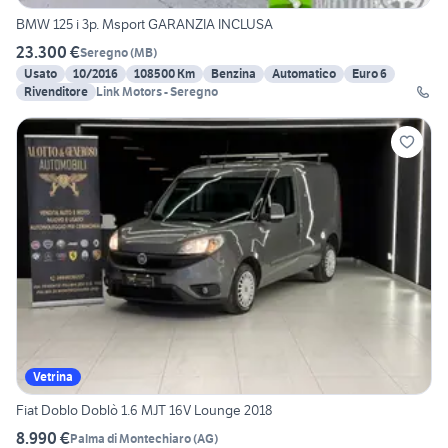
BMW 125 i 3p. Msport GARANZIA INCLUSA
23.300 €
Seregno
(
MB
)
Usato
10/2016
108500 Km
Benzina
Automatico
Euro 6
Rivenditore
Link Motors - Seregno
Vetrina
Fiat Doblo Doblò 1.6 MJT 16V Lounge 2018
8.990 €
Palma di Montechiaro
(
AG
)