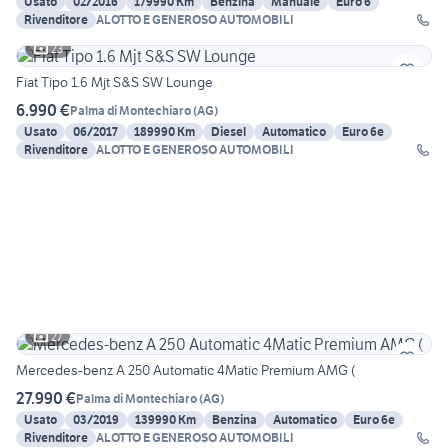
Usato
02/2016
179990 Km
Benzina
Manuale
Euro 6
Rivenditore
ALOTTO E GENEROSO AUTOMOBILI
23
Fiat Tipo 1.6 Mjt S&S SW Lounge
6.990 €
Palma di Montechiaro
(
AG
)
Usato
06/2017
189990 Km
Diesel
Automatico
Euro 6e
Rivenditore
ALOTTO E GENEROSO AUTOMOBILI
27
Mercedes-benz A 250 Automatic 4Matic Premium AMG (
27.990 €
Palma di Montechiaro
(
AG
)
Usato
03/2019
139990 Km
Benzina
Automatico
Euro 6e
Rivenditore
ALOTTO E GENEROSO AUTOMOBILI