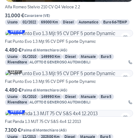
Alfa Romeo Stelvio 210 CV Q4 Veloce 2.2
31.000 €
Cavarzere
(
VE
)
Usato
02/2022
69000 Km
Diesel
Automatico
Euro 6d-TEMP
Vetrina
Fiat Punto Evo 1.3 Mjt 95 CV DPF 5 porte Dynamic
4.490 €
Palma di Montechiaro
(
AG
)
Usato
01/2010
149990 Km
Diesel
Manuale
Euro 5
Rivenditore
ALOTTO E GENEROSO AUTOMOBILI
20
Fiat Punto Evo 1.3 Mjt 95 CV DPF 5 porte Dynamic
4.490 €
Palma di Montechiaro
(
AG
)
Usato
01/2010
149990 Km
Diesel
Manuale
Euro 5
Rivenditore
ALOTTO E GENEROSO AUTOMOBILI
Vetrina
Fiat Panda 1.3 MJT 75 CV S&S 4x4 12.2013
7.300 €
Palma di Montechiaro
(
AG
)
Usato
12/2013
202500 Km
Diesel
Manuale
Euro 5