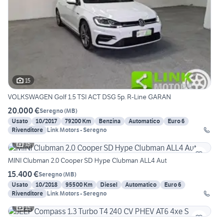
15
VOLKSWAGEN Golf 1.5 TSI ACT DSG 5p. R-Line GARAN
20.000 €
Seregno
(
MB
)
Usato
10/2017
79200 Km
Benzina
Automatico
Euro 6
Rivenditore
Link Motors - Seregno
15
MINI Clubman 2.0 Cooper SD Hype Clubman ALL4 Aut
15.400 €
Seregno
(
MB
)
Usato
10/2018
95500 Km
Diesel
Automatico
Euro 6
Rivenditore
Link Motors - Seregno
15