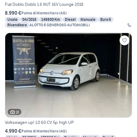
Fiat Doblo Doblò 1.6 MJT 16V Lounge 2018
8.990 €
Palma di Montechiaro
(
AG
)
Usato
04/2018
149800 Km
Diesel
Manuale
Euro 6
Rivenditore
ALOTTO E GENEROSO AUTOMOBILI
18
Volkswagen up! 1.0 60 CV 5p. high UP
4.990 €
Palma di Montechiaro
(
AG
)