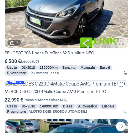
15
PEUGEOT 208 1° serie PureTech 82 5 p. Allure NEO
6.500 €
Lecco
(
LC
)
Usato
01/2018
132000 Km
Benzina
Manuale
Euro 6
Rivenditore
Link motors Lecco
Vetrina
MERCEDES C 220D 4Matic Coupé AMG Premium TETTO
22.990 €
Palma di Montechiaro
(
AG
)
Usato
06/2018
149990 Km
Diesel
Automatico
Euro 6e
Rivenditore
ALOTTO E GENEROSO AUTOMOBILI