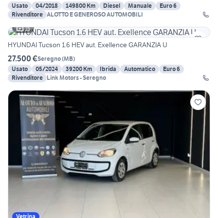
Usato
04/2018
149800 Km
Diesel
Manuale
Euro 6
Rivenditore
ALOTTO E GENEROSO AUTOMOBILI
15
HYUNDAI Tucson 1.6 HEV aut. Exellence GARANZIA U
27.500 €
Seregno
(
MB
)
Usato
05/2024
39200 Km
Ibrida
Automatico
Euro 6
Rivenditore
Link Motors - Seregno
Vetrina