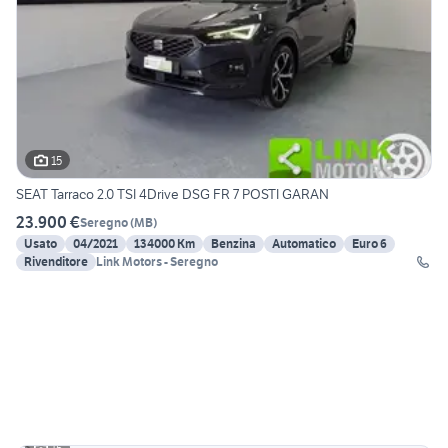
15
SEAT Tarraco 2.0 TSI 4Drive DSG FR 7 POSTI GARAN
23.900 €
Seregno
(
MB
)
Usato
04/2021
134000 Km
Benzina
Automatico
Euro 6
Rivenditore
Link Motors - Seregno