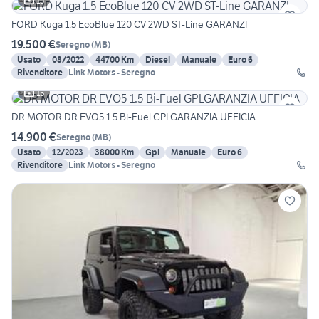
15
FORD Kuga 1.5 EcoBlue 120 CV 2WD ST-Line GARANZI
19.500 €
Seregno
(
MB
)
Usato
08/2022
44700 Km
Diesel
Manuale
Euro 6
Rivenditore
Link Motors - Seregno
15
DR MOTOR DR EVO5 1.5 Bi-Fuel GPLGARANZIA UFFICIA
14.900 €
Seregno
(
MB
)
Usato
12/2023
38000 Km
Gpl
Manuale
Euro 6
Rivenditore
Link Motors - Seregno