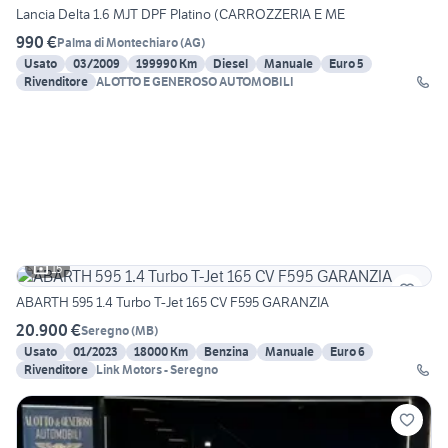
Lancia Delta 1.6 MJT DPF Platino (CARROZZERIA E ME
990 €
Palma di Montechiaro
(
AG
)
Usato
03/2009
199990 Km
Diesel
Manuale
Euro 5
Rivenditore
ALOTTO E GENEROSO AUTOMOBILI
15
ABARTH 595 1.4 Turbo T-Jet 165 CV F595 GARANZIA
20.900 €
Seregno
(
MB
)
Usato
01/2023
18000 Km
Benzina
Manuale
Euro 6
Rivenditore
Link Motors - Seregno