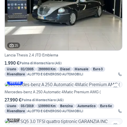
25
Lancia Thesis 2.4 JTD Emblema
1.990 €
Palma di Montechiaro
(
AG
)
Usato
02/2005
299990 Km
Diesel
Manuale
Euro 3
Rivenditore
ALOTTO E GENEROSO AUTOMOBILI
Vetrina
Mercedes-benz A 250 Automatic 4Matic Premium AMG (
27.990 €
Palma di Montechiaro
(
AG
)
Usato
03/2019
139990 Km
Benzina
Automatico
Euro 6e
Rivenditore
ALOTTO E GENEROSO AUTOMOBILI
15