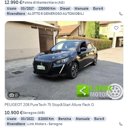
12.990 €
Palma di Montechiaro
(
AG
)
Usato
03/2017
220000 Km
Diesel
Manuale
Euro 6
Rivenditore
ALOTTO E GENEROSO AUTOMOBILI
15
PEUGEOT 208 PureTech 75 Stop&Start Allure Pack G
10.900 €
Seregno
(
MB
)
Usato
03/2022
82000 Km
Benzina
Manuale
Euro 6
Rivenditore
Link Motors - Seregno