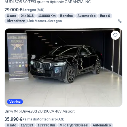
AUDI SQ5 3.0 TFSI quattro tiptronic GARANZIA INC
29.000 €
Seregno
(
MB
)
Usato
04/2018
130000 Km
Benzina
Automatico
Euro 6
Rivenditore
Link Motors - Seregno
Vetrina
Bmw X4 xDrive20d 2.0 190CV 48V Msport
35.990 €
Palma di Montechiaro
(
AG
)
Usato
12/2023
159990 Km
Mild Hybrid Diesel
Automatico