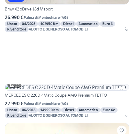
Bmw X2 xDrive 18d Msport
26.990 €
Palma di Montechiaro
(
AG
)
Usato
04/2023
102950 Km
Diesel
Automatico
Euro 6
Rivenditore
ALOTTO E GENEROSO AUTOMOBILI
22
MERCEDES C 220D 4Matic Coupé AMG Premium TETTO
22.990 €
Palma di Montechiaro
(
AG
)
Usato
06/2018
149990 Km
Diesel
Automatico
Euro 6e
Rivenditore
ALOTTO E GENEROSO AUTOMOBILI