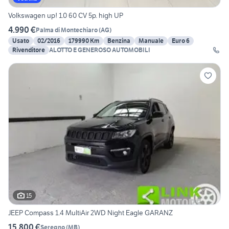
Volkswagen up! 1.0 60 CV 5p. high UP
4.990 €
Palma di Montechiaro
(
AG
)
Usato
02/2016
179990 Km
Benzina
Manuale
Euro 6
Rivenditore
ALOTTO E GENEROSO AUTOMOBILI
15
JEEP Compass 1.4 MultiAir 2WD Night Eagle GARANZ
15.800 €
Seregno
(
MB
)