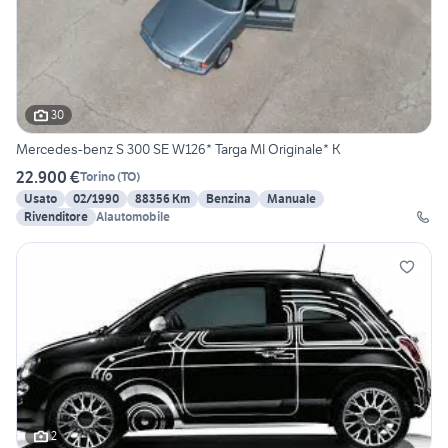
30
Mercedes-benz S 300 SE W126* Targa MI Originale* K
22.900 €
Torino
(
TO
)
Usato
02/1990
88356 Km
Benzina
Manuale
Rivenditore
Alautomobile
2