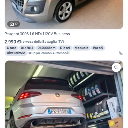
12
Peugeot 3008 1.6 HDi 112CV Business
2.990 €
Nervesa della Battaglia
(
TV
)
Usato
01/2011
260000 Km
Diesel
Manuale
Euro 5
Rivenditore
Gruppo Ramon Automobili