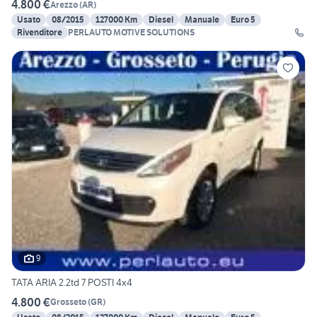
4.800 €
Arezzo
(
AR
)
Usato
08/2015
127000 Km
Diesel
Manuale
Euro 5
Rivenditore
PERLAUTO MOTIVE SOLUTIONS
9
TATA ARIA 2.2td 7 POSTI 4x4
4.800 €
Grosseto
(
GR
)