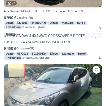
22
Alfa Romeo MiTo 1.3 JTDm 85 CV S&S Racer NEOPATENT
6.990 €
Cassino
(
FR
)
Usato
11/2015
244000 Km
Diesel
Manuale
Euro 5
Rivenditore
Piambelli Hybrid
9
TOYOTA RAV 4 4X4 AWD CROSSOVER 5 PORTE
9.450 €
Oristano
(
OR
)
Usato
09/2013
301900 Km
Diesel
Manuale
Euro 5
Rivenditore
SPECIALAUTOD SRL