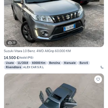
29
Suzuki Vitara 1.0 Benz. 4WD AllGrip 60.000 KM
14.500 €
Assisi
(
PG
)
Usato
11/2019
60000 Km
Benzina
Manuale
Euro 6
Rivenditore
ALEX CAR S.R.L