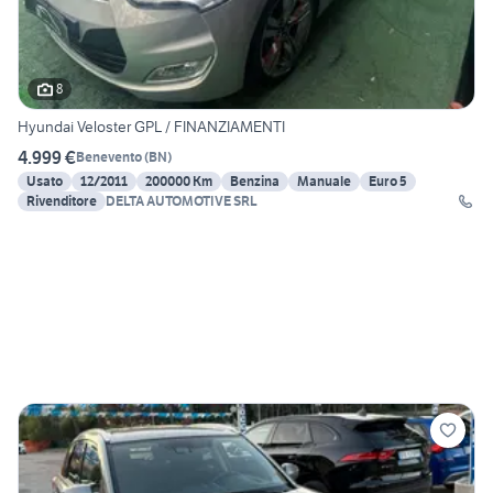
8
Hyundai Veloster GPL / FINANZIAMENTI
4.999 €
Benevento
(
BN
)
Usato
12/2011
200000 Km
Benzina
Manuale
Euro 5
Rivenditore
DELTA AUTOMOTIVE SRL