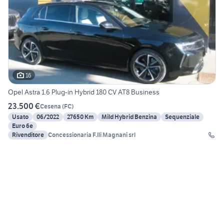
16
Opel Astra 1.6 Plug-in Hybrid 180 CV AT8 Business
23.500 €
Cesena
(
FC
)
Usato
06/2022
27650 Km
Mild Hybrid Benzina
Sequenziale
Euro 6e
Rivenditore
Concessionaria F.lli Magnani srl