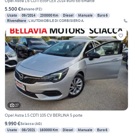
Opel Astra 1.6 CDTI EcoFLEX 2014 euro 6b 6marce
5.500 €
Balvano
(
PZ
)
Usato
09/2014
230000 Km
Diesel
Manuale
Euro 6
Rivenditore
L'AUTOMOBILE DI CORBISIERO A.
27
Opel Astra 1.5 CDTI 105 CV BERLINA 5 porte
9.990 €
Sciacca
(
AG
)
Usato
08/2021
160000 Km
Diesel
Manuale
Euro 6