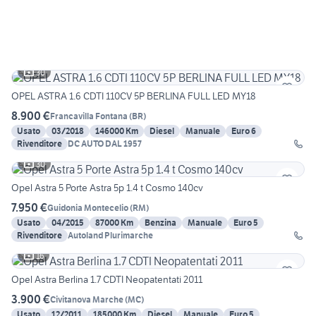
30
OPEL ASTRA 1.6 CDTI 110CV 5P BERLINA FULL LED MY18
8.900 €
Francavilla Fontana
(
BR
)
Usato
03/2018
146000 Km
Diesel
Manuale
Euro 6
Rivenditore
DC AUTO DAL 1957
30
Opel Astra 5 Porte Astra 5p 1.4 t Cosmo 140cv
7.950 €
Guidonia Montecelio
(
RM
)
Usato
04/2015
87000 Km
Benzina
Manuale
Euro 5
Rivenditore
Autoland Plurimarche
16
Opel Astra Berlina 1.7 CDTI Neopatentati 2011
3.900 €
Civitanova Marche
(
MC
)
Usato
12/2011
185000 Km
Diesel
Manuale
Euro 5