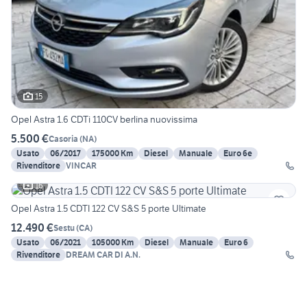
15
Opel Astra 1.6 CDTi 110CV berlina nuovissima
5.500 €
Casoria
(
NA
)
Usato
06/2017
175000 Km
Diesel
Manuale
Euro 6e
Rivenditore
VINCAR
16
Opel Astra 1.5 CDTI 122 CV S&S 5 porte Ultimate
12.490 €
Sestu
(
CA
)
Usato
06/2021
105000 Km
Diesel
Manuale
Euro 6
Rivenditore
DREAM CAR DI A.N.