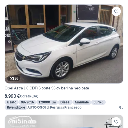
26
Opel Astra 1.6 CDTi 5 porte 95 cv berlina neo pate
8.990 €
Corato
(
BA
)
Usato
09/2016
129000 Km
Diesel
Manuale
Euro 6
Rivenditore
AUTO OGGI di Ferrucci Francesco