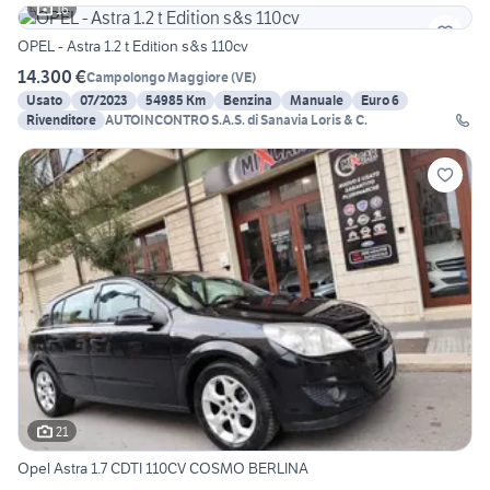
16
OPEL - Astra 1.2 t Edition s&s 110cv
14.300 €
Campolongo Maggiore
(
VE
)
Usato
07/2023
54985 Km
Benzina
Manuale
Euro 6
Rivenditore
AUTOINCONTRO S.A.S. di Sanavia Loris & C.
21
Opel Astra 1.7 CDTI 110CV COSMO BERLINA