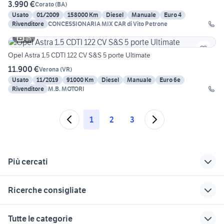
3.990 €
Corato
(
BA
)
Usato
01/2009
158000 Km
Diesel
Manuale
Euro 4
Rivenditore
CONCESSIONARIA MIX CAR di Vito Petrone
15
Opel Astra 1.5 CDTI 122 CV S&S 5 porte Ultimate
11.900 €
Verona
(
VR
)
Usato
11/2019
91000 Km
Diesel
Manuale
Euro 6e
Rivenditore
M.B. MOTORI
1
2
3
Più cercati
Correlati
Richerche simili
Suggerimenti
Ricerche consigliate
opel astra Puglia
megane berlina
golf berlina
golf 4 r32
alfa 90
subaru legacy
mondeo berlina
auto cabrio
Tutte le categorie
berlina
auto Napoli provincia
astra ecom
auto usate economiche
chevrolet spark