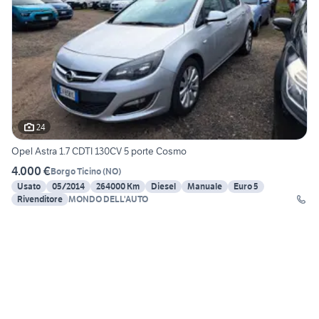
24
Opel Astra 1.7 CDTI 130CV 5 porte Cosmo
4.000 €
Borgo Ticino
(
NO
)
Usato
05/2014
264000 Km
Diesel
Manuale
Euro 5
Rivenditore
MONDO DELL'AUTO