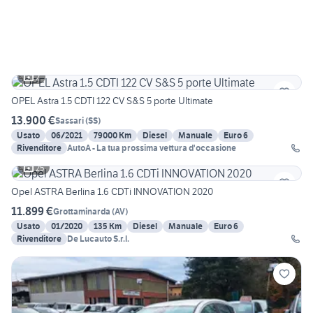
2
OPEL Astra 1.5 CDTI 122 CV S&S 5 porte Ultimate
13.900 €
Sassari
(
SS
)
Usato
06/2021
79000 Km
Diesel
Manuale
Euro 6
Rivenditore
AutoA - La tua prossima vettura d'occasione
25
Opel ASTRA Berlina 1.6 CDTi INNOVATION 2020
11.899 €
Grottaminarda
(
AV
)
Usato
01/2020
135 Km
Diesel
Manuale
Euro 6
Rivenditore
De Lucauto S.r.l.