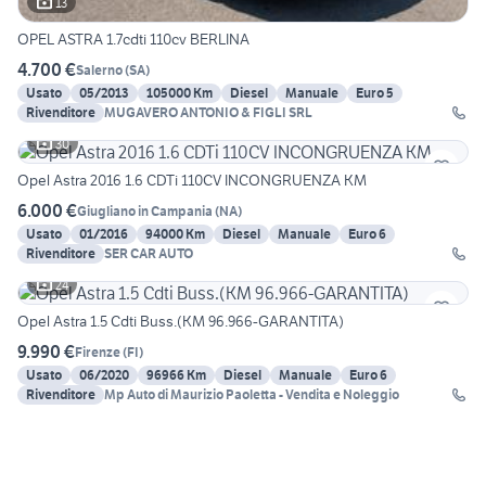
13
OPEL ASTRA 1.7cdti 110cv BERLINA
4.700 €
Salerno
(
SA
)
Usato
05/2013
105000 Km
Diesel
Manuale
Euro 5
Rivenditore
MUGAVERO ANTONIO & FIGLI SRL
30
Opel Astra 2016 1.6 CDTi 110CV INCONGRUENZA KM
6.000 €
Giugliano in Campania
(
NA
)
Usato
01/2016
94000 Km
Diesel
Manuale
Euro 6
Rivenditore
SER CAR AUTO
24
Opel Astra 1.5 Cdti Buss.(KM 96.966-GARANTITA)
9.990 €
Firenze
(
FI
)
Usato
06/2020
96966 Km
Diesel
Manuale
Euro 6
Rivenditore
Mp Auto di Maurizio Paoletta - Vendita e Noleggio