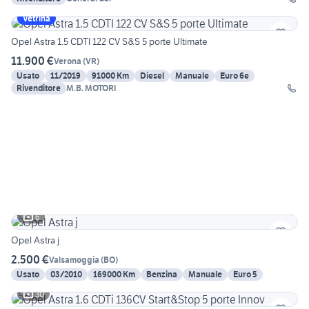
Vetrina
Opel Astra 1.5 CDTI 122 CV S&S 5 porte Ultimate
11.900 €
Verona
(
VR
)
Usato
11/2019
91000 Km
Diesel
Manuale
Euro 6e
Rivenditore
M.B. MOTORI
6
Opel Astra j
2.500 €
Valsamoggia
(
BO
)
Usato
03/2010
169000 Km
Benzina
Manuale
Euro 5
30