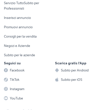
Servizio TuttoSubito per
persona
Informatica
Animali
Professionisti
Arredamento e
Console e
Accessori per
Casalinghi
Inserisci annuncio
Videogiochi
animali
Elettrodomestici
Promuovi annuncio
Audio/Video
Musica e Film
Giardino e Fai da te
Consigli per la vendita
Fotografia
Libri e Riviste
Abbigliamento e
Negozi e Aziende
Telefonia
Strumenti Musicali
Accessori
Subito per le aziende
Sports
Tutto per i bambini
Seguici su
Scarica gratis l'App
Biciclette
Facebook
Subito per Android
Collezionismo
TikTok
Subito per iOS
Instagram
YouTube