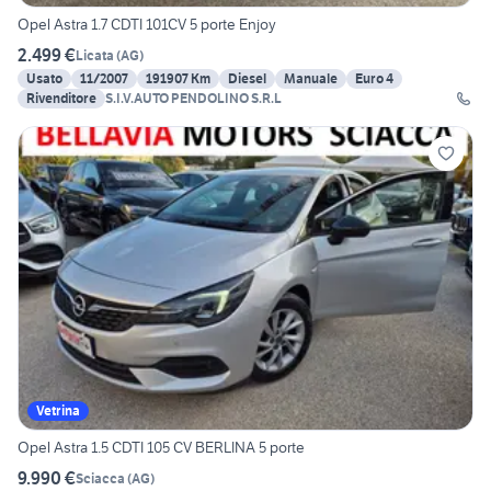
Opel Astra 1.7 CDTI 101CV 5 porte Enjoy
2.499 €
Licata
(
AG
)
Usato
11/2007
191907 Km
Diesel
Manuale
Euro 4
Rivenditore
S.I.V.AUTO PENDOLINO S.R.L
Vetrina
Opel Astra 1.5 CDTI 105 CV BERLINA 5 porte
9.990 €
Sciacca
(
AG
)