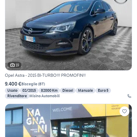
19
Opel Astra - 2015 BI-TURBO!!! PROMOFIN!!
9.400 €
Bisceglie
(
BT
)
Usato
02/2015
82000 Km
Diesel
Manuale
Euro 5
Rivenditore
Misino Automobili