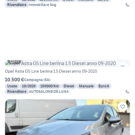
Rivenditore
Immobiliare Sag
23
Opel Astra GS Line berlina 1.5 Diesel anno 09-2020
10.500 €
Campagna
(
SA
)
Usato
10/2020
150000 Km
Diesel
Manuale
Euro 6
Rivenditore
AUTOSALONE DE LUNA