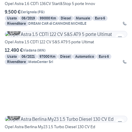
Opel Astra 1.6 CDTi 136CV Start&Stop 5 porte Innov
9.500 €
Cerignola
(
FG
)
Usato
08/2019
99000 Km
Diesel
Manuale
Euro 6
Rivenditore
DREAM CAR di CANNONE MICHELE
15
Opel Astra 1.5 CDTI 122 CV S&S AT9 5 porte Ultimat
12.490 €
Viadana
(
MN
)
Usato
06/2021
97000 Km
Diesel
Automatico
Euro 6
Rivenditore
MotoCenter Srl
17
Opel Astra Berlina My23 1.5 Turbo Diesel 130 CV Ed