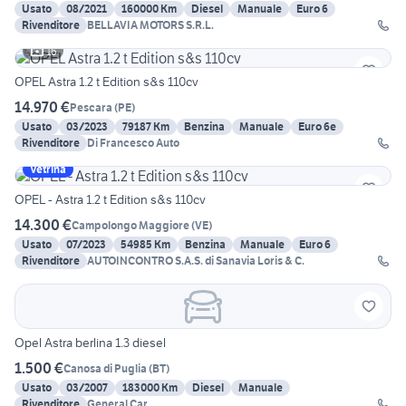
Usato
08/2021
160000 Km
Diesel
Manuale
Euro 6
Rivenditore
BELLAVIA MOTORS S.R.L.
16
OPEL Astra 1.2 t Edition s&s 110cv
14.970 €
Pescara
(
PE
)
Usato
03/2023
79187 Km
Benzina
Manuale
Euro 6e
Rivenditore
Di Francesco Auto
Vetrina
OPEL - Astra 1.2 t Edition s&s 110cv
14.300 €
Campolongo Maggiore
(
VE
)
Usato
07/2023
54985 Km
Benzina
Manuale
Euro 6
Rivenditore
AUTOINCONTRO S.A.S. di Sanavia Loris & C.
Opel Astra berlina 1.3 diesel
1.500 €
Canosa di Puglia
(
BT
)
Usato
03/2007
183000 Km
Diesel
Manuale
Rivenditore
General Car