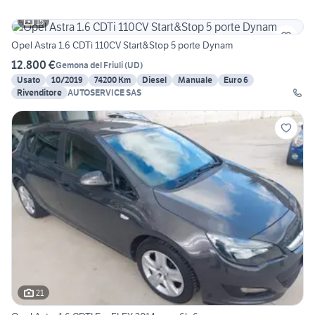
15
Opel Astra 1.6 CDTi 110CV Start&Stop 5 porte Dynam
12.800 €
Gemona del Friuli
(
UD
)
Usato
10/2019
74200 Km
Diesel
Manuale
Euro 6
Rivenditore
AUTOSERVICE SAS
21