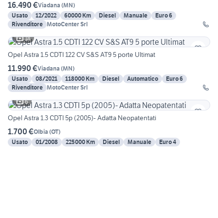
16.490 €
Viadana
(
MN
)
Usato
12/2022
60000 Km
Diesel
Manuale
Euro 6
Rivenditore
MotoCenter Srl
18
Opel Astra 1.5 CDTI 122 CV S&S AT9 5 porte Ultimat
11.990 €
Viadana
(
MN
)
Usato
08/2021
118000 Km
Diesel
Automatico
Euro 6
Rivenditore
MotoCenter Srl
6
Opel Astra 1.3 CDTI 5p (2005)- Adatta Neopatentati
1.700 €
Olbia
(
OT
)
Usato
01/2008
225000 Km
Diesel
Manuale
Euro 4