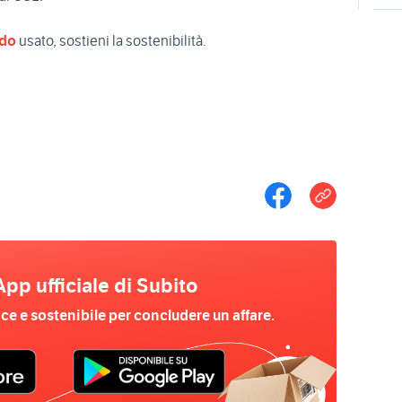
do
usato, sostieni la sostenibilità.
App ufficiale di Subito
ace e sostenibile per concludere un affare.