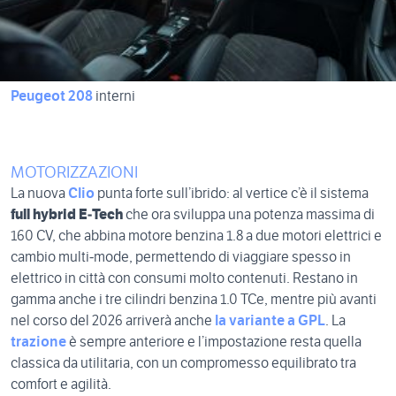
Peugeot 208
interni
MOTORIZZAZIONI
La nuova
Clio
punta forte sull’ibrido: al vertice c’è il sistema
full hybrid E‑Tech
che ora sviluppa una potenza massima di
160 CV, che abbina motore benzina 1.8 a due motori elettrici e
cambio multi‑mode, permettendo di viaggiare spesso in
elettrico in città con consumi molto contenuti. Restano in
gamma anche i tre cilindri benzina 1.0 TCe, mentre più avanti
nel corso del 2026 arriverà anche
la variante a GPL
. La
trazione
è sempre anteriore e l’impostazione resta quella
classica da utilitaria, con un compromesso equilibrato tra
comfort e agilità.