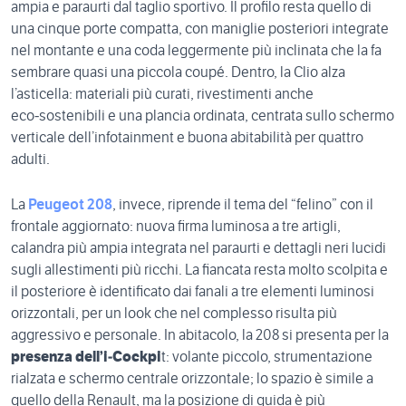
ampia e paraurti dal taglio sportivo. Il profilo resta quello di
una cinque porte compatta, con maniglie posteriori integrate
nel montante e una coda leggermente più inclinata che la fa
sembrare quasi una piccola coupé. Dentro, la Clio alza
l’asticella: materiali più curati, rivestimenti anche
eco‑sostenibili e una plancia ordinata, centrata sullo schermo
verticale dell’infotainment e buona abitabilità per quattro
adulti.
La
Peugeot 208
, invece, riprende il tema del “felino” con il
frontale aggiornato: nuova firma luminosa a tre artigli,
calandra più ampia integrata nel paraurti e dettagli neri lucidi
sugli allestimenti più ricchi. La fiancata resta molto scolpita e
il posteriore è identificato dai fanali a tre elementi luminosi
orizzontali, per un look che nel complesso risulta più
aggressivo e personale. In abitacolo, la 208 si presenta per la
presenza dell’i‑Cockpi
t: volante piccolo, strumentazione
rialzata e schermo centrale orizzontale; lo spazio è simile a
quello della Renault, ma la posizione di guida è più