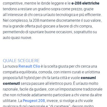
competitive, mentre le ibride leggere e le
e‑208 elettriche
tendono a restare un gradino sopra come prezzo, grazie
all’interesse di chi cerca un’auto tecnologica e più efficiente.
Nel complesso, la 208 mantiene discretamente il suo valore,
ma la grande offerta può giocare a favore di chi compra,
permettendo di spuntare buone occasioni, soprattutto su
auto quasi nuove.
QUALE SCEGLIERE
La nuova
Renault Clio
è la scelta giusta per chi cerca una
compatta equilibrata, comoda, con interni curati e un’ottima
proposta full hybrid per chi fa tanta città e vuole
consumi
contenuti
senza passare all’elettrico puro. È un’auto molto
razionale, facile da guidare, con un’impostazione tradizionale
che non richiede adattamento particolare a chi viene da altre
utilitarie. La
Peugeot 208
, invece, si rivolge a chi vuole
qualcosa di più personale e “di carattere”: design molto