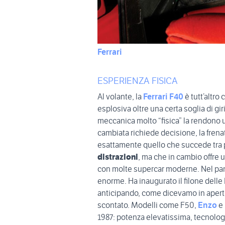
Ferrari
ESPERIENZA FISICA
Al volante, la
Ferrari F40
è tutt’altro
esplosiva oltre una certa soglia di gir
meccanica molto “fisica” la rendono 
cambiata richiede decisione, la frenat
esattamente quello che succede tra p
distrazioni
, ma che in cambio offre 
con molte supercar moderne. Nel p
enorme. Ha inaugurato il filone delle 
anticipando, come dicevamo in apertu
scontato. Modelli come F50,
Enzo
e
1987: potenza elevatissima, tecnolog