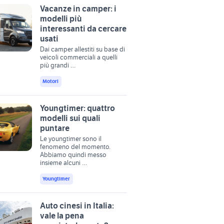
Vacanze in camper: i
modelli più
interessanti da cercare
usati
Dai camper allestiti su base di
veicoli commerciali a quelli
più grandi …
Motori
Youngtimer: quattro
modelli sui quali
puntare
Le youngtimer sono il
fenomeno del momento.
Abbiamo quindi messo
insieme alcuni …
Youngtimer
Auto cinesi in Italia:
vale la pena