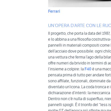
Ferrari
UN’OPERA D’ARTE CON LE RU
Il progetto, che porta la data del 1987, 
e lo abbina a una filosofia costruttiv
pannelli in materiali compositi come K
dell’acciaio dove possibile: ogni chil
una vettura che ferma l’ago della bila
offre numeri da brivido in termini di 
l’insieme a colpire: la
F40
è una macc
pensata prima di tutto per andare fort
sono affilate, funzionali, dominate da 
diventato un’icona. La coda tronca e i
dichiarazione d’intenti: la meccanica 
Dentro non c’è nulla di superfluo, nie
pannelli spogli. È il trionfo del “less
molte GT dell’epoca più rifinite ma me