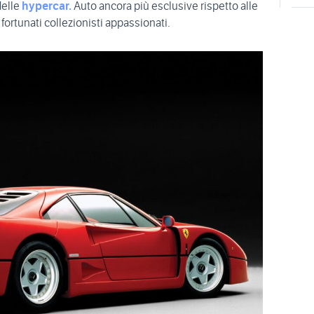
delle
hypercar
.
Auto ancora più esclusive rispetto alle
 fortunati collezionisti appassionati.