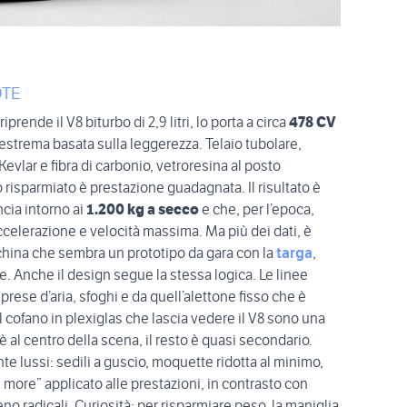
OTE
riprende il V8 biturbo di 2,9 litri, lo porta a circa
478 CV
a estrema basata sulla leggerezza. Telaio tubolare,
evlar e fibra di carbonio, vetroresina al posto
o risparmiato è prestazione guadagnata. Il risultato è
ncia intorno ai
1.200 kg a secco
e che, per l’epoca,
accelerazione e velocità massima. Ma più dei dati, è
hina che sembra un prototipo da gara con la
targa
,
e. Anche il design segue la stessa logica. Le linee
prese d’aria, sfoghi e da quell’alettone fisso che è
l cofano in plexiglas che lascia vedere il V8 sono una
è al centro della scena, il resto è quasi secondario.
nte lussi: sedili a guscio, moquette ridotta al minimo,
 is more” applicato alle prestazioni, in contrasto con
no radicali. Curiosità: per risparmiare peso, la maniglia