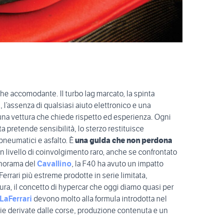
 che accomodante. Il turbo lag marcato, la spinta
i, l’assenza di qualsiasi aiuto elettronico e una
una vettura che chiede rispetto ed esperienza. Ogni
a pretende sensibilità, lo sterzo restituisce
neumatici e asfalto. È
una guida che non perdona
un livello di coinvolgimento raro, anche se confrontato
anorama del
Cavallino
, la F40 ha avuto un impatto
Ferrari più estreme prodotte in serie limitata,
ra, il concetto di hypercar che oggi diamo quasi per
LaFerrari
devono molto alla formula introdotta nel
ie derivate dalle corse, produzione contenuta e un