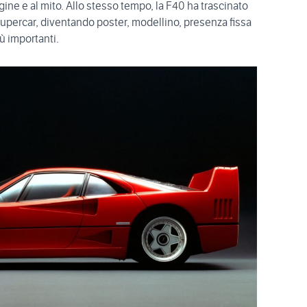
ne e al mito. Allo stesso tempo, la F40 ha trascinato
 supercar, diventando poster, modellino, presenza fissa
iù importanti.