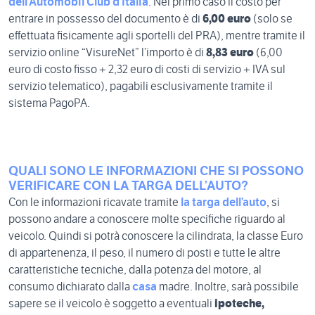
dell’Automobil Club d’Italia
. Nel primo caso il costo per
entrare in possesso del documento è di
6,00 euro
(solo se
effettuata fisicamente agli sportelli del PRA), mentre tramite il
servizio online “VisureNet” l’importo è di
8,83 euro
(6,00
euro di costo fisso + 2,32 euro di costi di servizio + IVA sul
servizio telematico), pagabili esclusivamente tramite il
sistema PagoPA.
QUALI SONO LE INFORMAZIONI CHE SI POSSONO
VERIFICARE CON LA TARGA DELL’AUTO?
Con le informazioni ricavate tramite
la targa dell’auto
, si
possono andare a conoscere molte specifiche riguardo al
veicolo. Quindi si potrà conoscere la cilindrata, la classe Euro
di appartenenza, il peso, il numero di posti e tutte le altre
caratteristiche tecniche, dalla potenza del motore, al
consumo dichiarato dalla
casa
madre. Inoltre, sarà possibile
sapere se il veicolo è soggetto a eventuali
ipoteche,