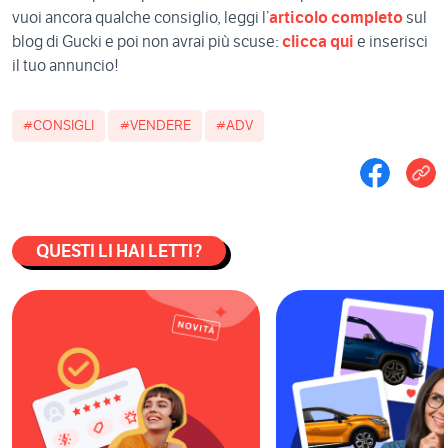
vuoi ancora qualche consiglio, leggi l’
articolo completo
sul
blog di Gucki e poi non avrai più scuse:
clicca qui
e inserisci
il tuo annuncio!
#CONSIGLI
#VENDERE
#ADV
QUESTI LI HAI LETTI?