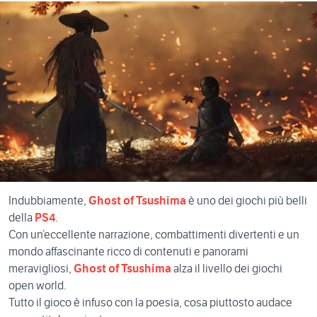
Indubbiamente,
Ghost of Tsushima
è uno dei giochi più belli
della
PS4
.
Con un’eccellente narrazione, combattimenti divertenti e un
mondo affascinante ricco di contenuti e panorami
meravigliosi,
Ghost of Tsushima
alza il livello dei giochi
open world.
Tutto il gioco è infuso con la poesia, cosa piuttosto audace