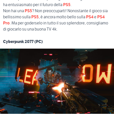
ha entusiasmato per il futuro della
PS5
.
Non hai una
PS5
? Non preoccuparti! Nonostante il gioco sia
bellissimo sulla
PS5
, è ancora molto bello sulla
PS4
e
PS4
Pro
. Ma per goderselo in tutto il suo splendore, consigliamo
di giocarlo su una buona
TV 4k
.
Cyberpunk 2077 (PC)