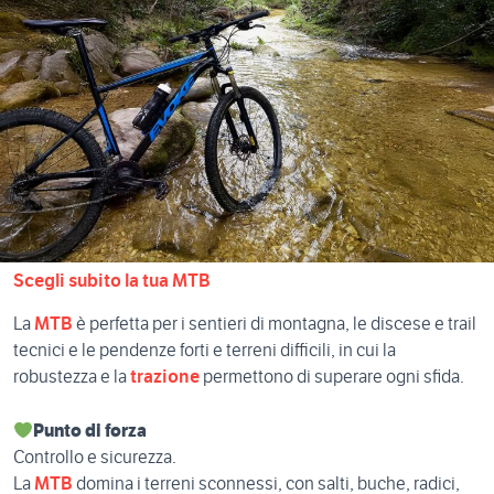
Scegli subito la tua MTB
La
MTB
è perfetta per i sentieri di montagna, le discese e trail
tecnici e le pendenze forti e terreni difficili, in cui la
robustezza e la
trazione
permettono di superare ogni sfida.
Punto di forza
Controllo e sicurezza.
La
MTB
domina i terreni sconnessi, con salti, buche, radici,