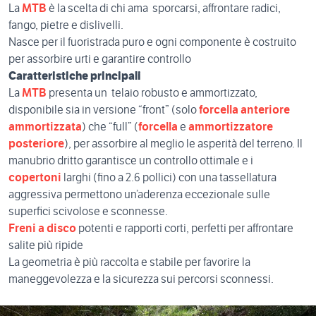
La
MTB
è la scelta di chi ama sporcarsi, affrontare radici,
fango, pietre e dislivelli.
Nasce per il fuoristrada puro e ogni componente è costruito
per assorbire urti e garantire controllo
Caratteristiche principali
La
MTB
presenta un telaio robusto e ammortizzato,
disponibile sia in versione “front” (solo
forcella anteriore
ammortizzata
) che “full” (
forcella
e
ammortizzatore
posteriore
), per assorbire al meglio le asperità del terreno. Il
manubrio dritto garantisce un controllo ottimale e i
copertoni
larghi (fino a 2.6 pollici) con una tassellatura
aggressiva permettono un’aderenza eccezionale sulle
superfici scivolose e sconnesse.
Freni a disco
potenti e rapporti corti, perfetti per affrontare
salite più ripide
La geometria è più raccolta e stabile per favorire la
maneggevolezza e la sicurezza sui percorsi sconnessi.