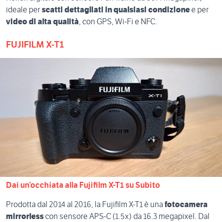
ideale per
scatti dettagliati in qualsiasi condizione
e per
video di alta qualità
, con GPS, Wi-Fi e NFC.
FUJIFILM X-T1
Dai un’occhiata alla Fujifilm X-T1 su Subito
Prodotta dal 2014 al 2016, la Fujifilm X-T1 è una
fotocamera
mirrorless
con sensore APS-C (1.5x) da 16.3 megapixel. Dal