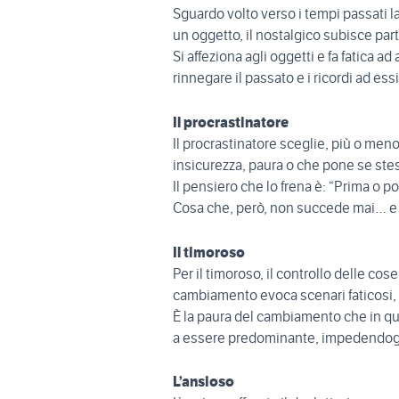
Sguardo volto verso i tempi passati 
un oggetto, il nostalgico subisce par
Si affeziona agli oggetti e fa fatica 
rinnegare il passato e i ricordi ad es
Il procrastinatore
Il procrastinatore sceglie, più o men
insicurezza, paura o che pone se stesso
Il pensiero che lo frena è: “Prima o p
Cosa che, però, non succede mai… e s
Il timoroso
Per il timoroso, il controllo delle co
cambiamento evoca scenari faticosi, 
È la paura del cambiamento che in qu
a essere predominante, impedendogli
L’ansioso