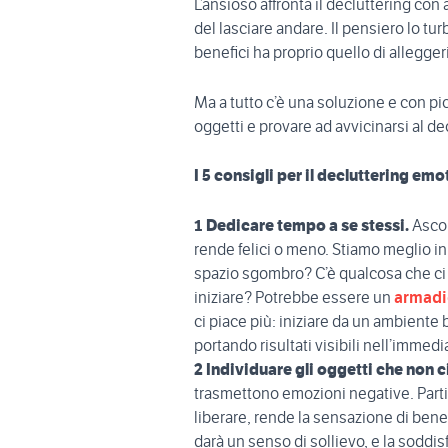
L’ansioso affronta il decluttering c
del lasciare andare. Il pensiero lo tur
benefici ha proprio quello di alleggeri
Ma a tutto c’è una soluzione e con pic
oggetti e provare ad avvicinarsi al de
I 5 consigli per il decluttering emo
1 Dedicare tempo a se stessi.
Ascol
rende felici o meno. Stiamo meglio i
spazio sgombro? C’è qualcosa che ci 
iniziare? Potrebbe essere un
armadi
ci piace più: iniziare da un ambiente 
portando risultati visibili nell’immedi
2 Individuare gli oggetti che non 
trasmettono emozioni negative. Parti
liberare, rende la sensazione di benes
darà un senso di sollievo, e la soddisf