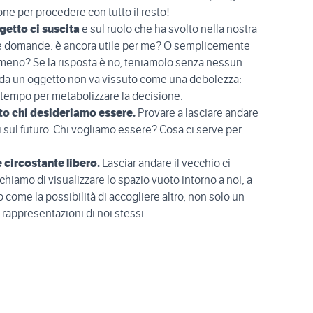
ne per procedere con tutto il resto!
ggetto ci suscita
e sul ruolo che ha svolto nella nostra
lle domande: è ancora utile per me? O semplicemente
a meno? Se la risposta è no, teniamolo senza nessun
i da un oggetto non va vissuto come una debolezza:
tempo per metabolizzare la decisione.
to chi desideriamo essere.
Provare a lasciare andare
i sul futuro. Chi vogliamo essere? Cosa ci serve per
 circostante libero.
Lasciar andare il vecchio ci
chiamo di visualizzare lo spazio vuoto intorno a noi, a
 come la possibilità di accogliere altro, non solo un
appresentazioni di noi stessi.