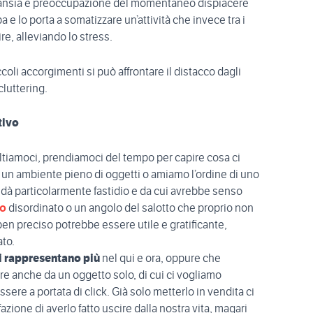
on ansia e preoccupazione del momentaneo dispiacere
ba e lo porta a somatizzare un’attività che invece tra i
re, alleviando lo stress.
coli accorgimenti si può affrontare il distacco dagli
cluttering.
tivo
tiamoci, prendiamoci del tempo per capire cosa ci
n un ambiente pieno di oggetti o amiamo l’ordine di uno
dà particolarmente fastidio e da cui avrebbe senso
o
disordinato o un angolo del salotto che proprio non
ben preciso potrebbe essere utile e gratificante,
ato.
ci rappresentano più
nel qui e ora, oppure che
re anche da un oggetto solo, di cui ci vogliamo
sere a portata di click. Già solo metterlo in vendita ci
azione di averlo fatto uscire dalla nostra vita, magari