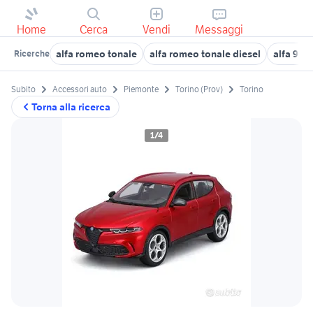
Home
Cerca
Vendi
Messaggi
alfa romeo tonale
alfa romeo tonale diesel
alfa 90
Ricerche
Subito
Accessori auto
Piemonte
Torino (Prov)
Torino
Torna alla ricerca
1/4