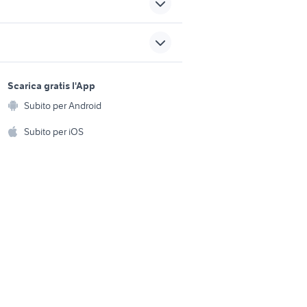
autoradio golf 5
audi a5 auto Calabria
sports e hobby
ori auto
audi q5 2010 accessori auto
a
Scarica gratis l'App
Animali
q3 nera auto
Subito per Android
ento e
Accessori per animali
alfa 90
hi
Subito per iOS
fiat 1100 anni 50
Musica e Film
omestici
Libri e Riviste
e Fai da te
Strumenti Musicali
amento e
ri
Sports
 i bambini
Biciclette
Collezionismo