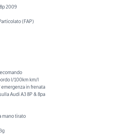
k 8p 2009
articolato (FAP)
telecomando
bordo l/100km km/l
' emergenza in frenata
 sulla Audi A3 8P & 8pa
a mano tirato
 3g