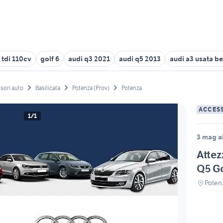
6 tdi 110cv
golf 6
audi q3 2021
audi q5 2013
audi a3 usata 
sori auto
Basilicata
Potenza (Prov)
Potenza
ACCES
1/1
3 mag al
Attez
Q5 Go
Poten