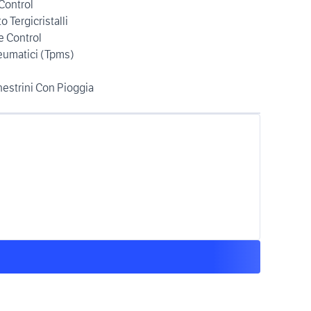
 Control
Tergicristalli
e Control
eumatici (Tpms)
nestrini Con Pioggia