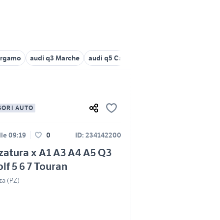
bergamo
audi q3 Marche
audi q5 Calabria
cerchi 18 golf 7
golf
SORI AUTO
le 09:19
0
ID: 234142200
zatura x A1 A3 A4 A5 Q3
lf 5 6 7 Touran
za (PZ)