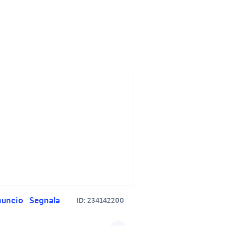
nuncio
Segnala
ID:
234142200