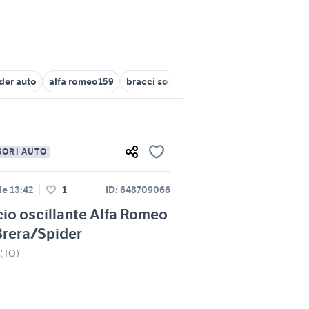
der auto
alfa romeo159
bracci sollevatore trattore fiat
stemma 
SORI AUTO
le 13:42
1
ID: 648709066
io oscillante Alfa Romeo
Brera/Spider
(TO)