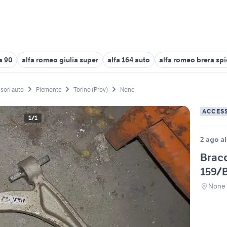
a 90
alfa romeo giulia super
alfa 164 auto
alfa romeo brera spi
sori auto
Piemonte
Torino (Prov)
None
ACCES
1/1
2 ago al
Bracc
159/
None 