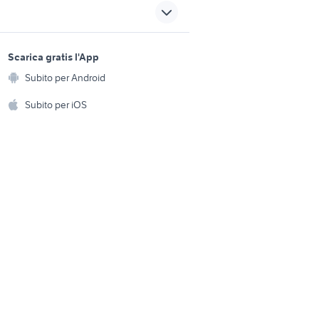
 auto
romagna
auto
alfa romeo 159 ti auto
sports e hobby
a
Scarica gratis l'App
Animali
a romeo
auto alfa romeo Roma
Subito per Android
ento e
e
provincia
Accessori per animali
hi
Subito per iOS
accessori
alfa 159 accessori auto
Veneto
Musica e Film
omestici
peugeot 205
Libri e Riviste
e Fai da te
na
3008 usata
Strumenti Musicali
amento e
ri
Sports
 i bambini
Biciclette
Collezionismo