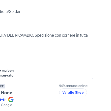
Brera/Spider
A' DEL RICAMBIO. Spedizione con corriere in tutta
o ma ben
nservato
949 annunci online
RE
 None
Vai allo Shop
u Google