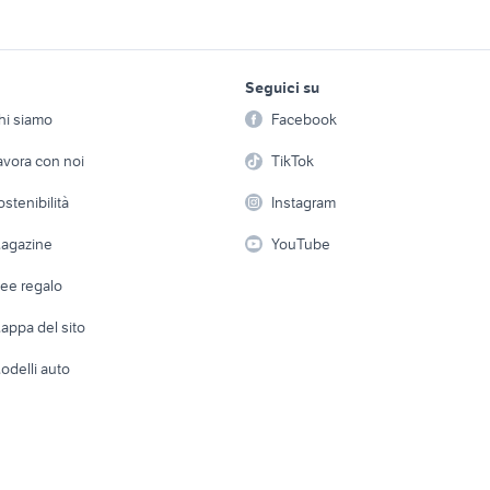
 159 tbi ti
alfa romeo 159 nera
Lombardia
 romeo brera Emilia
alfa romeo brera auto
alfa romeo vecchia 
lavoro e servizi
elettronica
per la casa e la
a
Seguici su
person
Offerte di lavoro
Informatica
 romeo alfa romeo
auto alfa romeo alf
alfa romeo gt auto
hi siamo
Facebook
Arredam
silicata
stelvio monovolum
etto
Servizi
Console e Videogiochi
Casaling
avora con noi
TikTok
 romeo alfa romeo
auto alfa romeo alfa romeo
alfa brera 2.4 jtdm 
labria
stelvio Sicilia
auto
 a schiera
Candidati in cerca di
Audio/Video
Elettrod
ostenibilità
Instagram
lavoro
anni 50
golf 6
auto usate nettuno
i
Fotografia
Giardino 
agazine
YouTube
e reggio emilia
mitsubishi lancer evo 10
rav 4 usato sardeg
Attrezzature di lavoro
Telefonia
Abbigli
dee regalo
Accesso
e altro
appa del sito
Tutto per
odelli auto