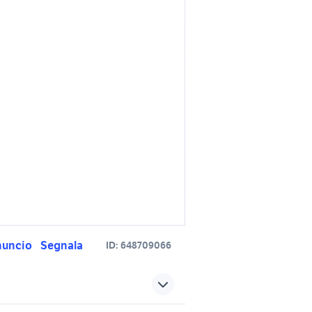
nuncio
Segnala
ID:
648709066
alfa romeo spider in emilia