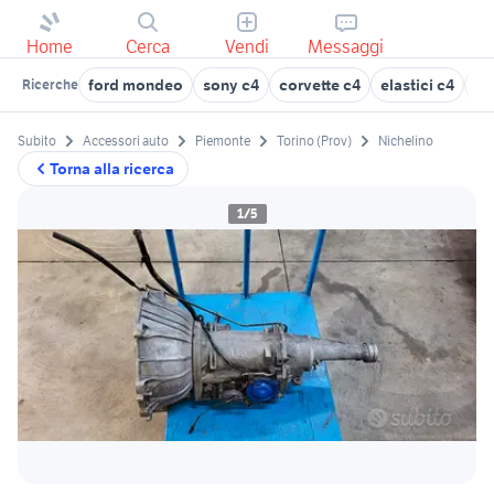
Home
Cerca
Vendi
Messaggi
ford mondeo
sony c4
corvette c4
elastici c4
ci
Ricerche
Subito
Accessori auto
Piemonte
Torino (Prov)
Nichelino
Torna alla ricerca
1/5