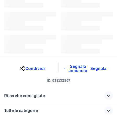
Segnala
Condividi
Segnala
annuncio
ID:
631132867
Ricerche consigliate
motore mini 1.4 diesel toyota
mercedes classe b kit airbag
Tutte le categorie
toyota yaris 1.4 diesel
airbag bmw serie 1