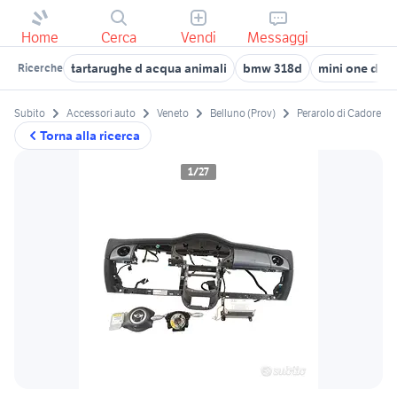
Home
Cerca
Vendi
Messaggi
tartarughe d acqua animali
bmw 318d
mini one d 1.
Ricerche
Subito
Accessori auto
Veneto
Belluno (Prov)
Perarolo di Cadore
Torna alla ricerca
1/27