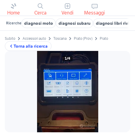
Home
Cerca
Vendi
Messaggi
diagnosi moto
diagnosi subaru
diagnosi libri rivist
Ricerche
Subito
Accessori auto
Toscana
Prato (Prov)
Prato
Torna alla ricerca
1/4