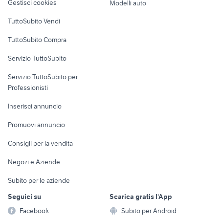
Gestisci cookies
Modelli auto
auto usate pescara
golf 8 usata
Case vacanza
fiat 1100 anni 50
auto usate chieti
TuttoSubito Vendi
auto usate lecco
fiorino pick up
Uffici e Locali
TuttoSubito Compra
commerciali
auto usate barrafranca
hummer h2
Servizio TuttoSubito
elettronica
per la casa e la
sports e hobby
Servizio TuttoSubito per
persona
Informatica
Animali
Professionisti
Arredamento e
Console e
Accessori per
Casalinghi
Inserisci annuncio
Videogiochi
animali
Elettrodomestici
Promuovi annuncio
Audio/Video
Musica e Film
Giardino e Fai da te
Consigli per la vendita
Fotografia
Libri e Riviste
Abbigliamento e
Negozi e Aziende
Telefonia
Strumenti Musicali
Accessori
Subito per le aziende
Sports
Tutto per i bambini
Seguici su
Scarica gratis l'App
Biciclette
Facebook
Subito per Android