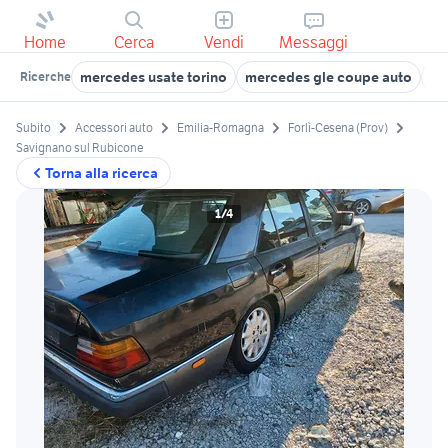
Home
Cerca
Vendi
Messaggi
mercedes usate torino
mercedes gle coupe auto
po
Ricerche
Subito
Accessori auto
Emilia-Romagna
Forlì-Cesena (Prov)
Savignano sul Rubicone
Torna alla ricerca
1/4