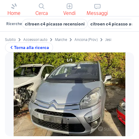
Home
Cerca
Vendi
Messaggi
citroen c4 picasso recensioni
citroen c4 picasso aut
Ricerche
Subito
Accessori auto
Marche
Ancona (Prov)
Jesi
Torna alla ricerca
1/3