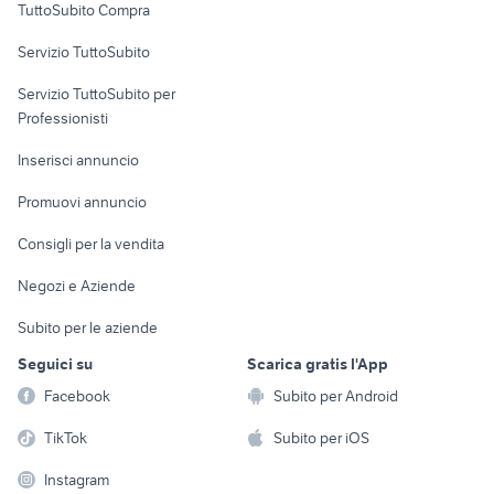
TuttoSubito Compra
toyota corolla
auto Puglia
commerciali
auto usate mantova
golf 8 usata
Servizio TuttoSubito
elettronica
per la casa e la
sports e hobby
toyota rav4
auto grandinate
Servizio TuttoSubito per
persona
fiat 1100 anni 50
ford mondeo
Informatica
Animali
Professionisti
Arredamento e
concessionari auto usate
auto usate reggio emilia
Console e
Accessori per
Casalinghi
Inserisci annuncio
lanciano
Videogiochi
animali
Elettrodomestici
Promuovi annuncio
Audio/Video
Musica e Film
Giardino e Fai da te
Consigli per la vendita
Fotografia
Libri e Riviste
Abbigliamento e
Negozi e Aziende
Telefonia
Strumenti Musicali
Accessori
Subito per le aziende
Sports
Tutto per i bambini
Seguici su
Scarica gratis l'App
Biciclette
Facebook
Subito per Android
Collezionismo
TikTok
Subito per iOS
Instagram