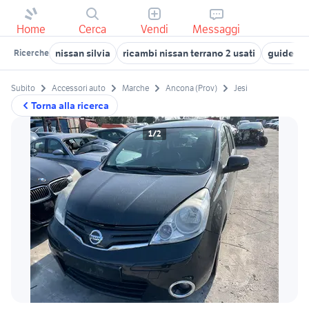
Home
Cerca
Vendi
Messaggi
nissan silvia
ricambi nissan terrano 2 usati
guide va
Ricerche
Subito
Accessori auto
Marche
Ancona (Prov)
Jesi
Torna alla ricerca
1/2