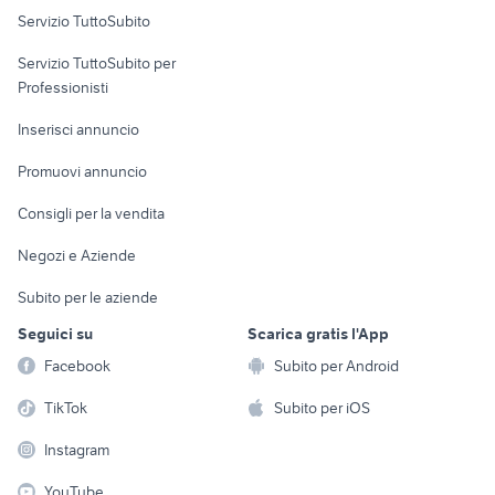
Servizio TuttoSubito
microcar auto
auto usate chieti
elettronica
per la casa e la
sports e hobby
auto usate imola
Servizio TuttoSubito per
persona
alfa romeo tonale
Informatica
Animali
Professionisti
Arredamento e
Console e
Accessori per
Casalinghi
Inserisci annuncio
Videogiochi
animali
Elettrodomestici
Promuovi annuncio
Audio/Video
Musica e Film
Giardino e Fai da te
Consigli per la vendita
Fotografia
Libri e Riviste
Abbigliamento e
Negozi e Aziende
Telefonia
Strumenti Musicali
Accessori
Subito per le aziende
Sports
Tutto per i bambini
Seguici su
Scarica gratis l'App
Biciclette
Facebook
Subito per Android
Collezionismo
TikTok
Subito per iOS
Instagram
YouTube