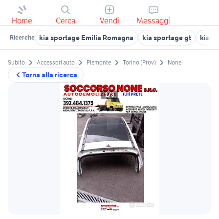
Home
Cerca
Vendi
Messaggi
kia sportage Emilia Romagna
kia sportage gt
kia s
Ricerche
Subito
Accessori auto
Piemonte
Torino (Prov)
None
Torna alla ricerca
1/3