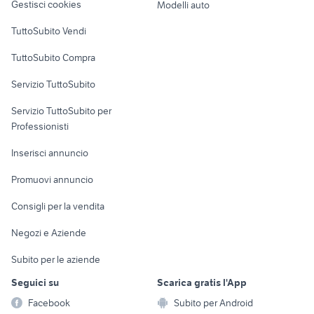
Gestisci cookies
Modelli auto
yamaha x-max 400
ktm rc 390 usata
Case vacanza
TuttoSubito Vendi
ktm 690 usato
cagiva 125
Uffici e Locali
TuttoSubito Compra
xr 600
tm 300 2t
commerciali
ducati multistrada usata
harley dyna super glide
Servizio TuttoSubito
elettronica
per la casa e la
sports e hobby
Servizio TuttoSubito per
persona
Informatica
Animali
Professionisti
Arredamento e
Console e
Accessori per
Casalinghi
Inserisci annuncio
Videogiochi
animali
Elettrodomestici
Promuovi annuncio
Audio/Video
Musica e Film
Giardino e Fai da te
Consigli per la vendita
Fotografia
Libri e Riviste
Abbigliamento e
Negozi e Aziende
Telefonia
Strumenti Musicali
Accessori
Subito per le aziende
Sports
Tutto per i bambini
Seguici su
Scarica gratis l'App
Biciclette
Facebook
Subito per Android