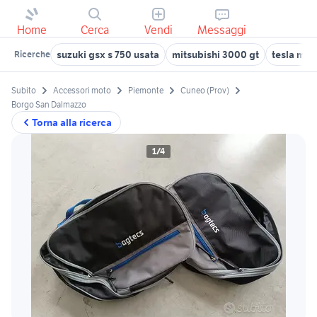
Home
Cerca
Vendi
Messaggi
suzuki gsx s 750 usata
mitsubishi 3000 gt
tesla mod
Ricerche
Subito
Accessori moto
Piemonte
Cuneo (Prov)
Borgo San Dalmazzo
Torna alla ricerca
1/4