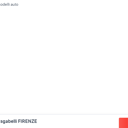
odelli auto
4 sgabelli FIRENZE
©
2026
Subito.it - P.IVA 05526340962