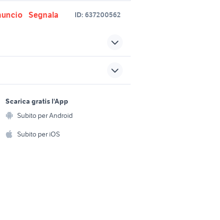
nuncio
Segnala
ID:
637200562
re
sgabello bar design
sgabelli cucina arredamento
redamento
sports e hobby
Lazio
a
Scarica gratis l'App
Animali
tavoli e sedie per bar
uria
Subito per Android
ento e
arredamento Milano
Accessori per animali
hi
Subito per iOS
bar arredamento Emilia
Musica e Film
omestici
Romagna
Libri e Riviste
e Fai da te
o
mobili usati bagheria
a
Strumenti Musicali
amento e
regalo arredamento Pistoia
ri
sso 25 cm
Sports
provincia
 i bambini
Biciclette