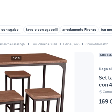
ti con sgabelli
tavolo con sgabelli
arredamento Firenze
bar me
amento e casalinghi
Friuli-Venezia Giulia
Udine (Prov)
Corno di Rosazzo
ARRED
1/10
6 ago al
Set t
con 4
Corno
169 