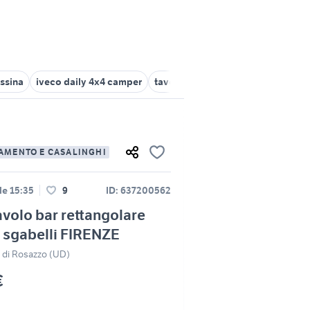
ssina
iveco daily 4x4 camper
tavolo toelettatura
tavoli e sedi
AMENTO E CASALINGHI
le 15:35
9
ID: 637200562
avolo bar rettangolare
 sgabelli FIRENZE
 di Rosazzo (UD)
€