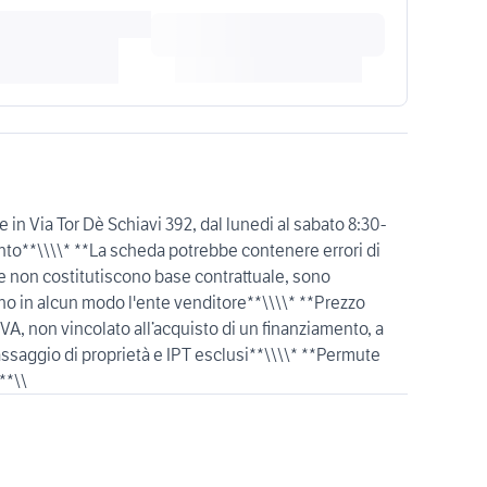
e in Via Tor Dè Schiavi 392, dal lunedi al sabato 8:30-
o**\\\\* **La scheda potrebbe contenere errori di
ate non costitutiscono base contrattuale, sono
o in alcun modo l'ente venditore**\\\\* **Prezzo
IVA, non vincolato all’acquisto di un finanziamento, a
ssaggio di proprietà e IPT esclusi**\\\\* **Permute