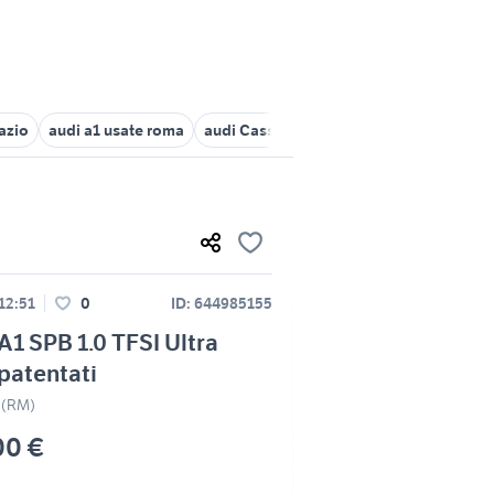
Lazio
audi a1 usate roma
audi Cassino
audi velletri
audi a1 L
 12:51
0
ID: 644985155
A1 SPB 1.0 TFSI Ultra
patentati
 (RM)
00 €