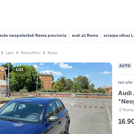
auto neopatentati Roma provincia
audi a1 Roma
sciarpe ultras 
Lazio
Roma (Prov)
Roma
AUTO
1/13
Ieri alle
Audi 
*Neo
Roma
16.9