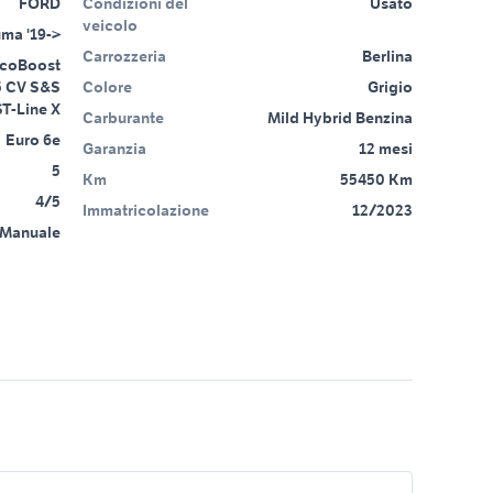
FORD
Condizioni del
Usato
veicolo
ma '19->
Carrozzeria
Berlina
EcoBoost
5 CV S&S
Colore
Grigio
ST-Line X
Carburante
Mild Hybrid Benzina
Euro 6e
Garanzia
12 mesi
5
Km
55450 Km
4/5
Immatricolazione
12/2023
Manuale