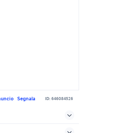
nuncio
Segnala
ID:
646084526
degna
ford fusion diesel Sardegna