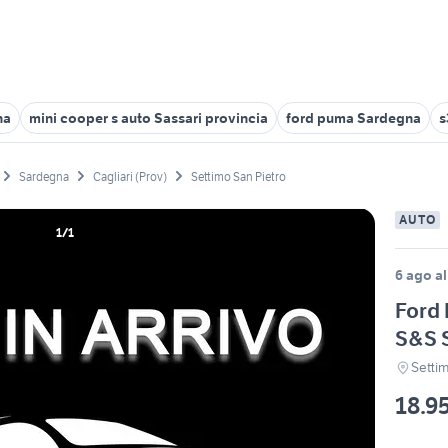
na
mini cooper s auto Sassari provincia
ford puma Sardegna
s
Sardegna
Cagliari (Prov)
Settimo San Pietro
AUTO
1/1
6 ago al
Ford 
S&S S
Settim
18.9