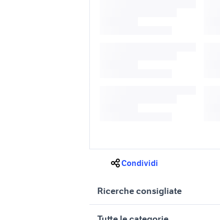
Condividi
Ricerche consigliate
auto ford suv Sardegna
auto for
Tutte le categorie