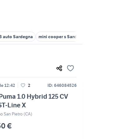
3 auto Sardegna
mini cooper s Sardegna
yz 125 Sardegna
for
le 12:42
2
ID: 646084526
Puma 1.0 Hybrid 125 CV
T-Line X
o San Pietro (CA)
50 €