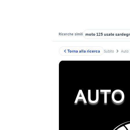
moto 125 usate sardeg
Ricerche
simili
Torna alla ricerca
Subito
Auto