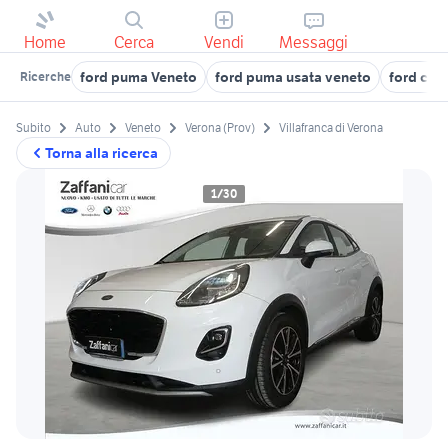
Home
Cerca
Vendi
Messaggi
ford puma Veneto
ford puma usata veneto
ford chi
Ricerche
Subito
Auto
Veneto
Verona (Prov)
Villafranca di Verona
Torna alla ricerca
1/30