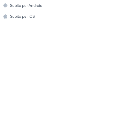
Animali
biciclette Ascoli Piceno
Subito per Android
ento e
provincia
Accessori per animali
hi
Subito per iOS
brescia
bici bianchi vintage
Musica e Film
omestici
olo
rockrider st100
Libri e Riviste
e Fai da te
Strumenti Musicali
amento e
ri
Sports
 i bambini
Biciclette
Collezionismo