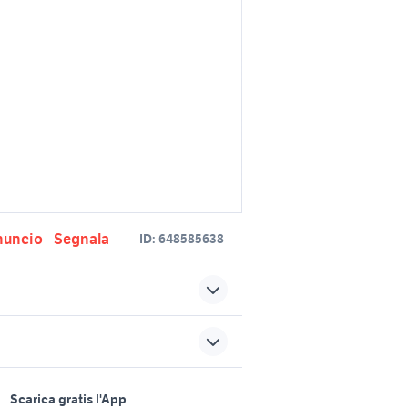
nuncio
Segnala
ID:
648585638
bmc telaio biciclette Lazio
bmc biciclette Toscana
cia
sports e hobby
biciclette bmc
a
Scarica gratis l'App