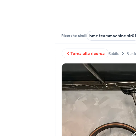
bmc teammachine slr0
Ricerche
simili
Torna alla ricerca
Subito
Bicicl