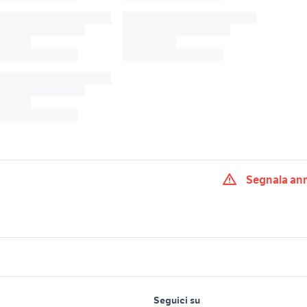
Segnala an
edes
stone island tg
sella italia slr
a slr biciclette
bmc 54 biciclette
wilier slr 0 biciclette
bmc biciclette Bres
lavoro e servizi
elettronica
per la casa e la
 biciclette
bmc biciclette Sicilia
provincia
Seguici su
person