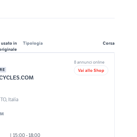
 usato in
Tipologia
Corsa
originale
8 annunci online
RE
Vai allo Shop
CYCLES.COM
O, Italia
OM
| 15:00 - 18:00