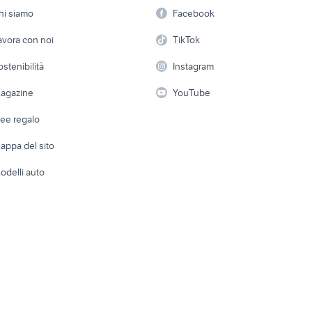
Offerte di lavoro
Informatica
hi siamo
Facebook
mtb 24
mtb anni 90
Arredam
etto
Servizi
Console e Videogiochi
Casaling
avora con noi
TikTok
on
bici elettrica usata napoli
bici da corsa usate 
 a schiera
Candidati in cerca di
Audio/Video
Elettrod
ostenibilità
Instagram
guarnitura campagn
lavoro
no bici
biciclette Gioia del Colle
veloce 10v 50 34
i
Fotografia
Giardino 
agazine
YouTube
Attrezzature di lavoro
Telefonia
Abbigli
dee regalo
Accesso
e altro
appa del sito
Tutto per
odelli auto