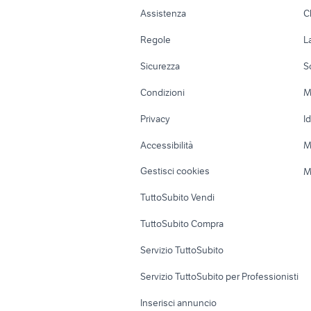
Auto
Appartamenti
Assistenza
C
f 54 biciclette
bici orus
Accessori Auto
Camere/Posti l
Regole
L
mountain bike momo design
bici cany
Moto e Scooter
Ville singole e
Sicurezza
S
taglia 54 bici da corsa
barra trai
Accessori Moto
Terreni e rustic
Condizioni
M
Nautica
Garage e box
Privacy
I
Caravan e Camper
Loft, mansarde 
Accessibilità
M
Veicoli commerciali
Case vacanza
Gestisci cookies
M
Uffici e Locali
TuttoSubito Vendi
commerciali
TuttoSubito Compra
Servizio TuttoSubito
Servizio TuttoSubito per Professionisti
Inserisci annuncio