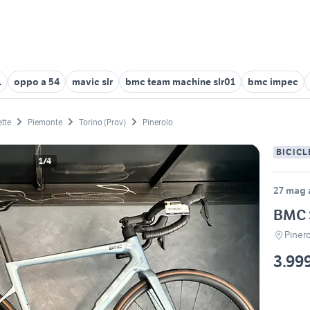
1
oppo a 54
mavic slr
bmc team machine slr01
bmc impec
ette
Piemonte
Torino (Prov)
Pinerolo
BICICL
1/4
27 mag 
BMC 
Piner
3.99