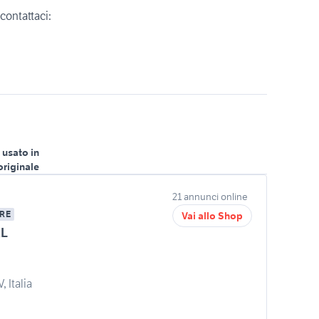
 contattaci:
 usato in
originale
21 annunci online
RE
Vai allo Shop
RL
 Italia