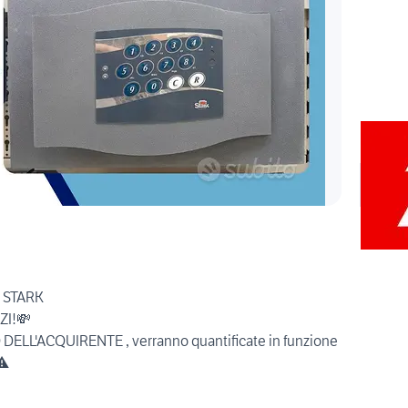
 STARK
ZI!💸
ELL'ACQUIRENTE , verranno quantificate in funzione
⚠️