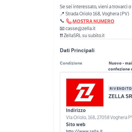
Se sei interessato, vieni a trovarci o
📍 Strada Oriolo 168, Voghera (PV)
📞
MOSTRA NUMERO
📧 casse@zella.it
❗❗ ZellaSRL su subito.it
Dati Principali
Condizione
Nuovo - mai
confezione 
RIVENDITO
ZELLA S
Indirizzo
VIa Oriolo, 168, 27058 Voghera PV,
Sito web
http://www.zella.it