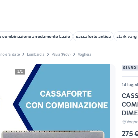
e combinazione arredamento Lazio
cassaforte antica
stark varg
no e fai da te
Lombardia
Pavia (Prov)
Voghera
GIARDI
1/1
14 lug a
CAS
COMB
DIME
Voghe
275 