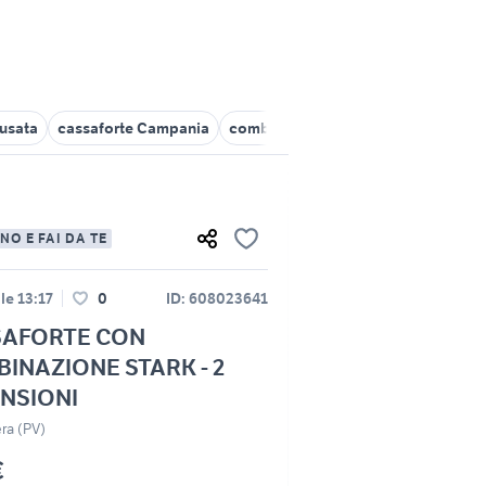
 usata
cassaforte Campania
combinazione di mobili arredament
NO E FAI DA TE
lle 13:17
0
ID: 608023641
SAFORTE CON
INAZIONE STARK - 2
NSIONI
ra (PV)
€