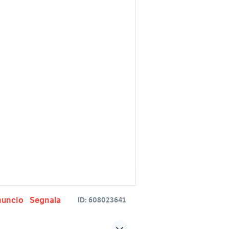
nuncio
Segnala
ID:
608023641