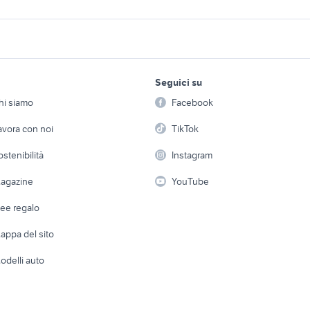
 per fucili
dimensioni porta calcio
cassaforte Padova p
e muro giardino
alpine 2 giardino
trapano v 2 giardino
ne cancelli a 2
lavoro e servizi
elettronica
per la casa e la
hilti te 2
forato dimensioni g
dino
Seguici su
person
Offerte di lavoro
Informatica
2 giardino
tenda 2 posti giardino
diffusore co2 fai da 
hi siamo
Facebook
Arredam
etto
Servizi
Console e Videogiochi
pi usato
snapper tagliaerba
forno a legna
Casaling
avora con noi
TikTok
 a schiera
Candidati in cerca di
Audio/Video
esa
attrezzi per motocoltivatore
giardino Vercelli pro
Elettrod
ostenibilità
Instagram
lavoro
i
Fotografia
Giardino 
agazine
YouTube
Attrezzature di lavoro
Telefonia
Abbigli
dee regalo
Accesso
e altro
appa del sito
Tutto per
odelli auto