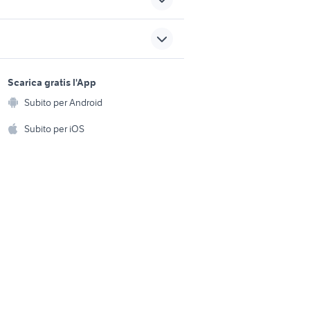
rovincia
cassaforte giardino
12v 2ah giardino
sports e hobby
iardino
pulsar 2 giardino
a
Scarica gratis l'App
Animali
te siringa
gazebo 2x3 giardino
Subito per Android
ento e
Accessori per animali
tubi zincati
hi
Subito per iOS
Musica e Film
vincia
scale usate occasioni
omestici
Libri e Riviste
e Fai da te
Strumenti Musicali
amento e
ri
Sports
 i bambini
Biciclette
Collezionismo