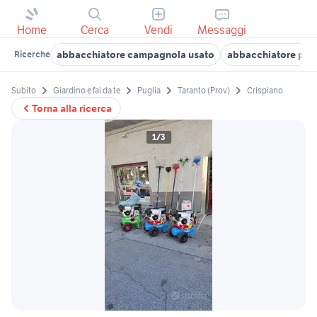
Home
Cerca
Vendi
Messaggi
abbacchiatore campagnola usato
abbacchiatore per 
Ricerche
Subito
Giardino e fai da te
Puglia
Taranto (Prov)
Crispiano
Torna alla ricerca
1/3