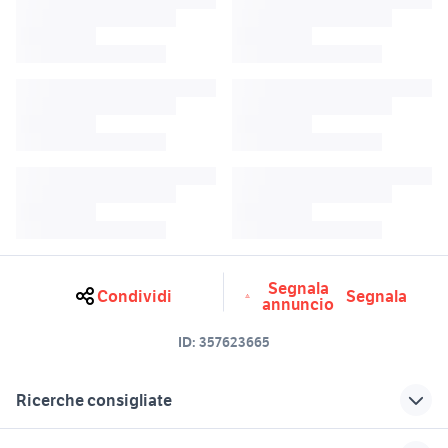
Segnala
Condividi
Segnala
annuncio
ID:
357623665
Ricerche consigliate
oliveri spiaggia
kit raccolta olive