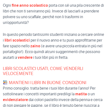
Ogni
fine anno scolastico
porta con sé una pila crescente di
libri che non ti serviranno più. Invece di lasciarli a prendere
polvere su uno scaffale, perché non li trasformi in
un’opportunità?
In questo periodo tantissimi studenti iniziano a cercare online
i
libri scolastici
per il nuovo anno e tu puoi approfittarne per
fare spazio nello
zaino
(e avere una piccola entrata in più nel
portafoglio!). Ecco quindi alcuni suggerimenti che possono
aiutarti a
vendere
i tuoi libri più in fretta.
LIBRI SCOLASTICI USATI, COME VENDERLI
VELOCEMENTE
MANTIENI I LIBRI IN BUONE CONDIZIONI
Primo consiglio: tratta bene i tuoi libri durante l’anno! Per
sottolineare i concetti importanti prediligi la
matita
o un
evidenziatore
dai colori pastello invece della penna e cerca
di non piegare le pagine, se il libro è tenuto bene riuscirai a