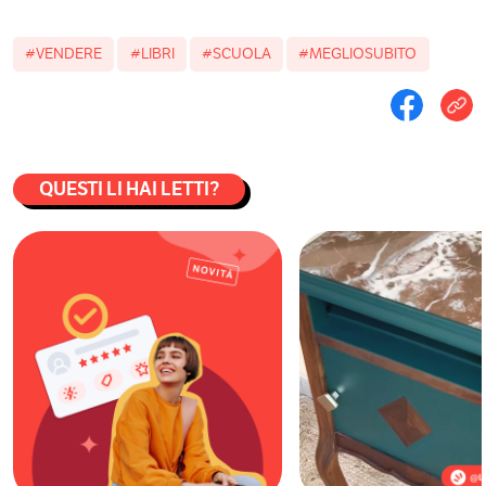
#VENDERE
#LIBRI
#SCUOLA
#MEGLIOSUBITO
QUESTI LI HAI LETTI?