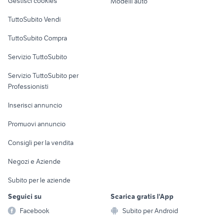
Gestisci cookies
Modelli auto
bmw k1200
suzuki gsx s 750 usata
Case vacanza
TuttoSubito Vendi
cafe racer usate
moto usate trapani e provincia
Uffici e Locali
yamaha yzf r125
ducati multistrada usata
TuttoSubito Compra
commerciali
Servizio TuttoSubito
elettronica
per la casa e la
sports e hobby
Servizio TuttoSubito per
persona
Informatica
Animali
Professionisti
Arredamento e
Console e
Accessori per
Casalinghi
Inserisci annuncio
Videogiochi
animali
Elettrodomestici
Promuovi annuncio
Audio/Video
Musica e Film
Giardino e Fai da te
Consigli per la vendita
Fotografia
Libri e Riviste
Abbigliamento e
Negozi e Aziende
Telefonia
Strumenti Musicali
Accessori
Subito per le aziende
Sports
Tutto per i bambini
Seguici su
Scarica gratis l'App
Biciclette
Facebook
Subito per Android