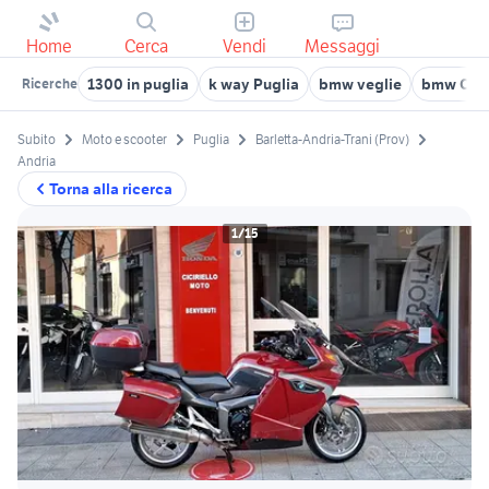
Home
Cerca
Vendi
Messaggi
1300 in puglia
k way Puglia
bmw veglie
bmw Cop
Ricerche
Subito
Moto e scooter
Puglia
Barletta-Andria-Trani (Prov)
Andria
Torna alla ricerca
1/15