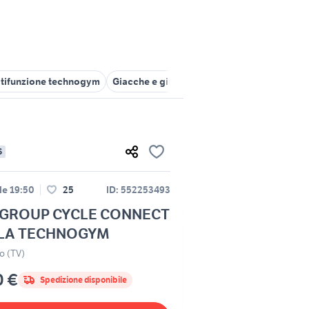
tifunzione technogym
Giacche e giubbotti Cycle
biasotti group
S
le 19:50
25
ID: 552253493
 GROUP CYCLE CONNECT
LA TECHNOGYM
o (TV)
0 €
Spedizione disponibile