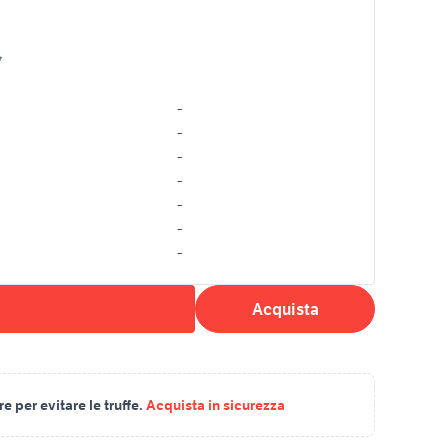
/
-
-
-
-
-
-
-
Acquista
 per evitare le truffe.
Acquista in sicurezza