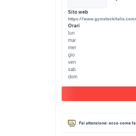
Sito web
https://www.gymstockitalia.com
Orari
lun
mar
mer
gio
ven
sab
dom
Fai attenzione:
ecco come fare