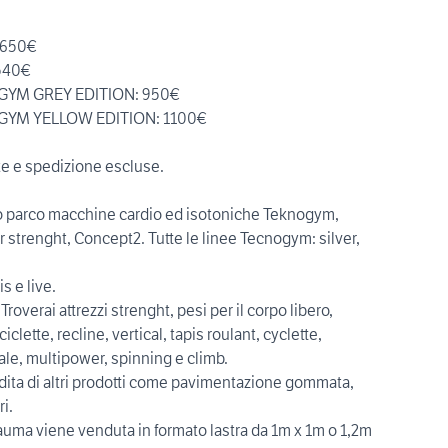
 650€
540€
YM GREY EDITION: 950€
YM YELLOW EDITION: 1100€
te e spedizione escluse.
to parco macchine cardio ed isotoniche Teknogym,
r strenght, Concept2. Tutte le linee Tecnogym: silver,
is e live.
 Troverai attrezzi strenght, pesi per il corpo libero,
iclette, recline, vertical, tapis roulant, cyclette,
scale, multipower, spinning e climb.
dita di altri prodotti come pavimentazione gommata,
i.
uma viene venduta in formato lastra da 1m x 1m o 1,2m