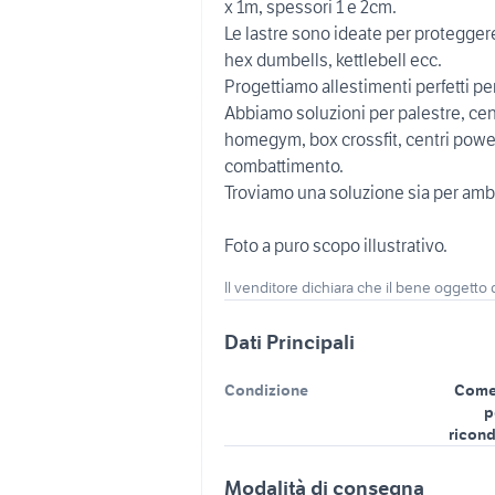
x 1m, spessori 1 e 2cm.
Le lastre sono ideate per protegger
hex dumbells, kettlebell ecc.
Progettiamo allestimenti perfetti pe
Abbiamo soluzioni per palestre, centr
homegym, box crossfit, centri powerl
combattimento.
Troviamo una soluzione sia per amb
Foto a puro scopo illustrativo.
Il venditore dichiara che il bene oggetto
Dati Principali
Condizione
Come
p
ricond
Modalità di consegna