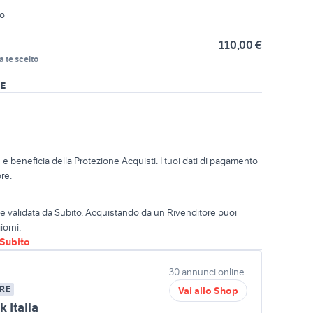
zo
110,00 €
a te scelto
RE
o
e beneficia della Protezione Acquisti. I tuoi dati di pagamento
re.
ta e validata da Subito. Acquistando da un Rivenditore puoi
iorni.
oSubito
30 annunci online
RE
Vai allo Shop
 Italia