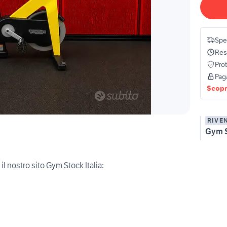
Spe
Res
Pro
Pag
Scopri
RIVE
Gym S
a il nostro sito Gym Stock Italia: