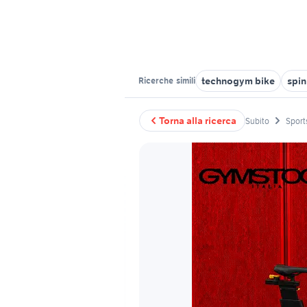
technogym bike
spi
Ricerche
simili
Torna alla ricerca
Subito
Sport