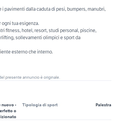
e i pavimenti dalla caduta di pesi, bumpers, manubri,
r ogni tua esigenza.
i fitness, hotel, resort, studi personal, piscine,
ifting, sollevamenti olimpici e sport da
iente esterno che interno.
 del presente annuncio è originale.
 nuovo -
Tipologia di sport
Palestra
erfetto o
izionato