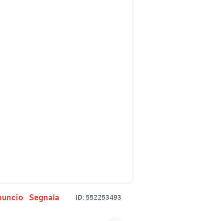
nuncio
Segnala
ID:
552253493