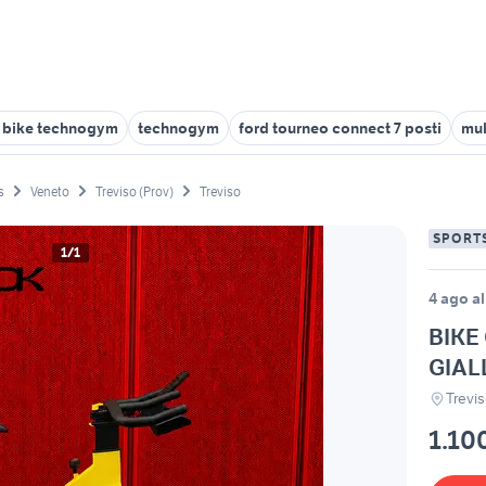
n bike technogym
technogym
ford tourneo connect 7 posti
mul
s
Veneto
Treviso (Prov)
Treviso
SPORT
1/1
4 ago al
BIKE
GIAL
Trevis
1.10