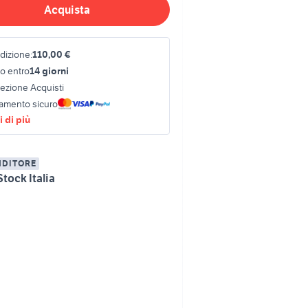
Acquista
dizione:
110,00 €
o entro
14 giorni
tezione Acquisti
amento sicuro
 di più
NDITORE
tock Italia