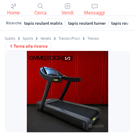
Home
Cerca
Vendi
Messaggi
tapis roulant matrix
tapis roulant turner
tapis roulan
Ricerche
Subito
Sports
Veneto
Treviso (Prov)
Treviso
Torna alla ricerca
1/2