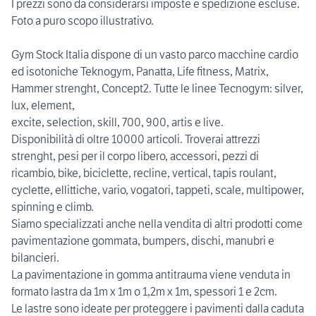
I prezzi sono da considerarsi imposte e spedizione escluse.
Foto a puro scopo illustrativo.
Gym Stock Italia dispone di un vasto parco macchine cardio
ed isotoniche Teknogym, Panatta, Life fitness, Matrix,
Hammer strenght, Concept2. Tutte le linee Tecnogym: silver,
lux, element,
excite, selection, skill, 700, 900, artis e live.
Disponibilità di oltre 10000 articoli. Troverai attrezzi
strenght, pesi per il corpo libero, accessori, pezzi di
ricambio, bike, biciclette, recline, vertical, tapis roulant,
cyclette, ellittiche, vario, vogatori, tappeti, scale, multipower,
spinning e climb.
Siamo specializzati anche nella vendita di altri prodotti come
pavimentazione gommata, bumpers, dischi, manubri e
bilancieri.
La pavimentazione in gomma antitrauma viene venduta in
formato lastra da 1m x 1m o 1,2m x 1m, spessori 1 e 2cm.
Le lastre sono ideate per proteggere i pavimenti dalla caduta