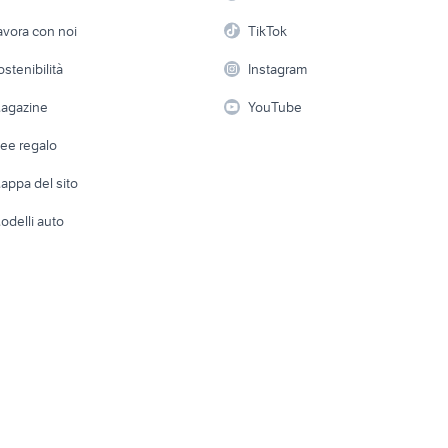
Arredam
trumenti musicali
basso yamaha strumenti
etto
Servizi
Console e Videogiochi
tastiera musica
Casaling
avora con noi
TikTok
musicali
 a schiera
Candidati in cerca di
Audio/Video
Elettrod
ostenibilità
Instagram
midas venice
fender stratocaster
lavoro
i
Fotografia
Giardino 
agazine
YouTube
pianoforte mezza c
Attrezzature di lavoro
a sib
yamaha clavinova
Telefonia
yamaha
Abbigli
dee regalo
Accesso
e altro
appa del sito
Tutto per
odelli auto