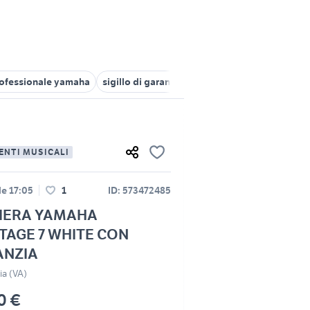
rofessionale yamaha
sigillo di garanzia
garanzia 3
tastiera ya
ENTI MUSICALI
lle 17:05
1
ID: 573472485
IERA YAMAHA
AGE 7 WHITE CON
ANZIA
ia (VA)
0 €