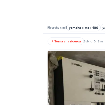
yamaha x-max 400
y
Ricerche
simili
Torna alla ricerca
Subito
Strum