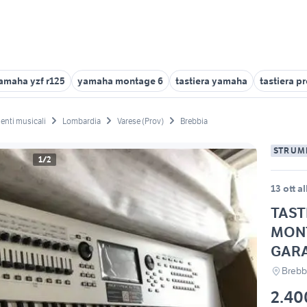
amaha yzf r125
yamaha montage 6
tastiera yamaha
tastiera p
enti musicali
Lombardia
Varese (Prov)
Brebbia
STRUM
1/2
13 ott a
TAST
MONT
GAR
Brebb
2.40