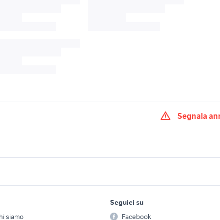
Segnala an
casa
mixer yamaha
citroen c4 7 posti
iere strumenti
pianola tastiera strumenti
tastiera strumenti m
musicali
Genova provincia
lavoro e servizi
elettronica
per la casa e la
strumenti musicali tastiere
tastiera nord strume
Seguici su
person
musicale usata
Offerte di lavoro
Informatica
yamaha
musicali
hi siamo
Facebook