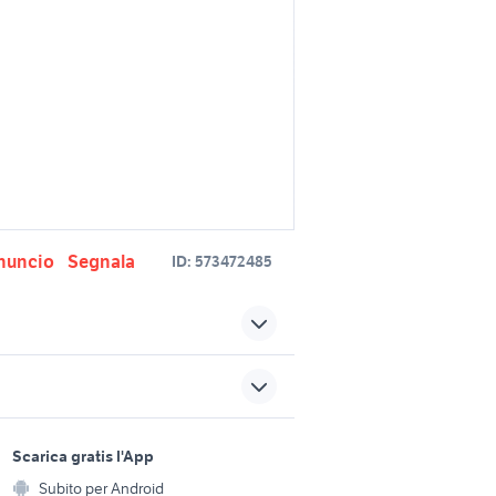
nuncio
Segnala
ID:
573472485
white wolf
usicali
yamaha dx7 strumenti
musicali
sports e hobby
nti
a
Scarica gratis l'App
tastiera pc strumenti musicali
Animali
Subito per Android