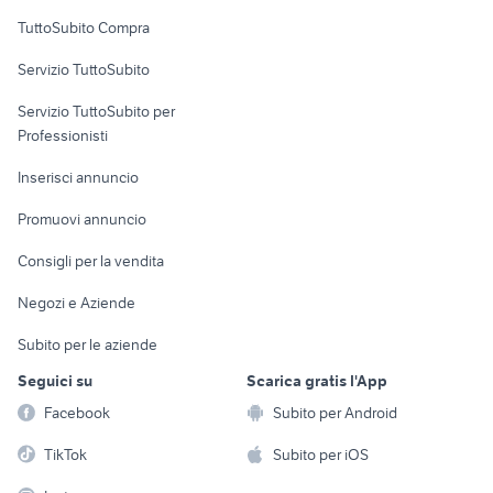
veicoli commerciali usati lazio
muletto usato veicoli commerciali
Uffici e Locali
TuttoSubito Compra
commerciali
spurgo usato
locali commerciali in affitto roma
Servizio TuttoSubito
elettronica
per la casa e la
sports e hobby
Servizio TuttoSubito per
persona
Informatica
Animali
Professionisti
Arredamento e
Console e
Accessori per
Casalinghi
Inserisci annuncio
Videogiochi
animali
Elettrodomestici
Promuovi annuncio
Audio/Video
Musica e Film
Giardino e Fai da te
Consigli per la vendita
Fotografia
Libri e Riviste
Abbigliamento e
Negozi e Aziende
Telefonia
Strumenti Musicali
Accessori
Subito per le aziende
Sports
Tutto per i bambini
Seguici su
Scarica gratis l'App
Biciclette
Facebook
Subito per Android
Collezionismo
TikTok
Subito per iOS