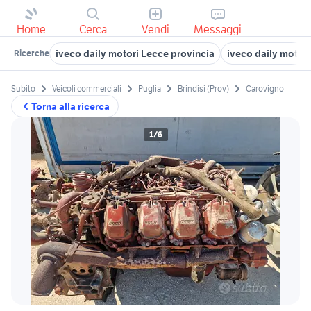
Home
Cerca
Vendi
Messaggi
iveco daily motori Lecce provincia
iveco daily motori
Ricerche
Subito
Veicoli commerciali
Puglia
Brindisi (Prov)
Carovigno
Torna alla ricerca
1/6