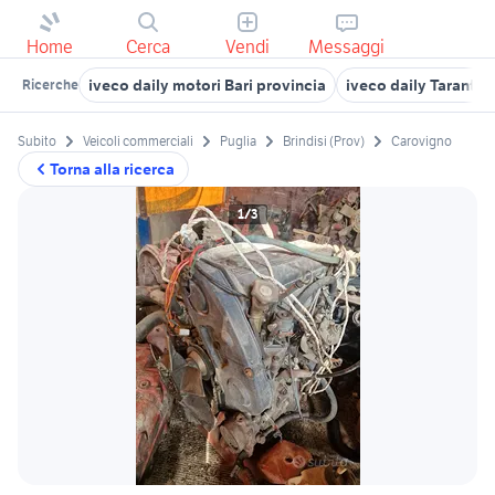
Home
Cerca
Vendi
Messaggi
iveco daily motori Bari provincia
iveco daily Taranto 
Ricerche
Subito
Veicoli commerciali
Puglia
Brindisi (Prov)
Carovigno
Torna alla ricerca
1/3