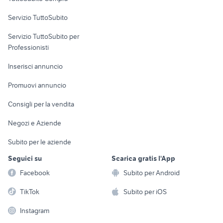
commerciali
balestre iveco daily
autonegozio usato patente b
Servizio TuttoSubito
furgoni usati genova
muletto usato veicoli commerciali
elettronica
per la casa e la
sports e hobby
iveco stralis 500
Servizio TuttoSubito per
persona
furgone vetrato usato
Informatica
Animali
Professionisti
Arredamento e
Console e
Accessori per
Casalinghi
Inserisci annuncio
Videogiochi
animali
Elettrodomestici
Promuovi annuncio
Audio/Video
Musica e Film
Giardino e Fai da te
Consigli per la vendita
Fotografia
Libri e Riviste
Abbigliamento e
Negozi e Aziende
Telefonia
Strumenti Musicali
Accessori
Subito per le aziende
Sports
Tutto per i bambini
Seguici su
Scarica gratis l'App
Biciclette
Facebook
Subito per Android
Collezionismo
TikTok
Subito per iOS
Instagram