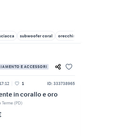
 sciacca
subwoofer coral
orecchini zaffiro pendenti
coral mon
LIAMENTO E ACCESSORI
 17:12
1
ID: 333738965
nte in corallo e oro
 Terme (PD)
€