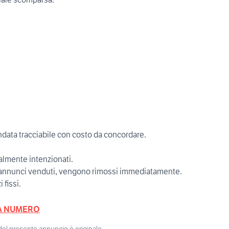
data tracciabile con costo da concordare.
ealmente intenzionati.
i annunci venduti, vengono rimossi immediatamente.
 fissi.
A NUMERO
 del presente annuncio è originale.