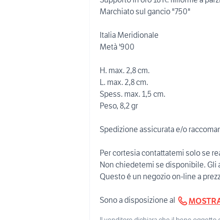
Marchiato sul gancio "750"
Italia Meridionale
Metà '900
H. max. 2,8 cm.
L. max. 2,8 cm.
Spess. max. 1,5 cm.
Peso, 8,2 gr
Spedizione assicurata e/o raccoman
Per cortesia contattatemi solo se r
Non chiedetemi se disponibile. Gl
Questo é un negozio on-line a prezzi
Sono a disposizione al
MOSTR
Il venditore dichiara che il bene oggetto