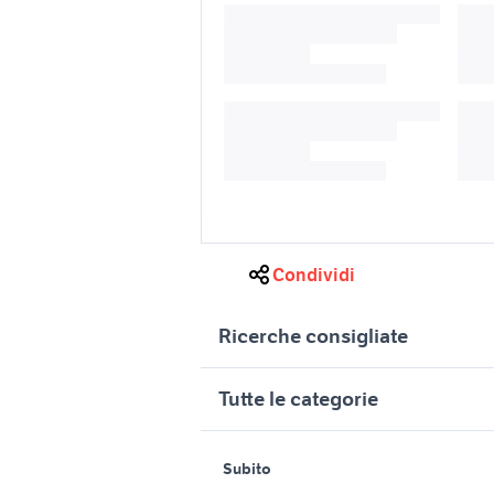
Condividi
Ricerche consigliate
orecchini pendenti oro
collane di
Tutte le categorie
abito lun
tissot oro abbigliamento
abbiglia
motori
immobili
gioielli an
Subito
golf oro accessori auto
Auto
Appartamenti
abbiglia