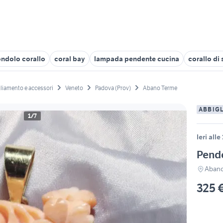
ondolo corallo
coral bay
lampada pendente cucina
corallo di
liamento e accessori
Veneto
Padova (Prov)
Abano Terme
ABBIG
1/7
Ieri alle
Pende
Abano
325 