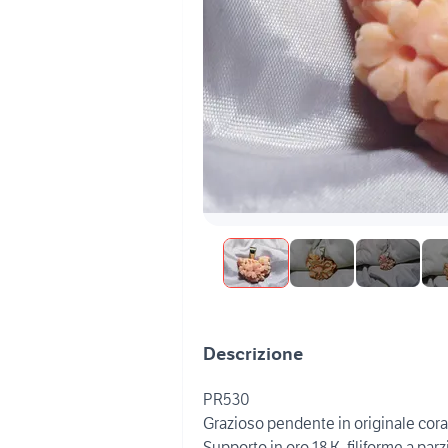
Descrizione
PR530
Grazioso pendente in originale corall
Supporto in oro 18 K. filiforme a pa