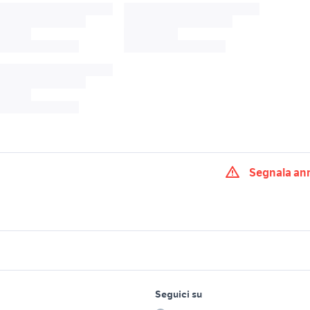
Segnala an
 corallo
pendente oro
orecchini pendenti 
go corallo
pandora bracciale oro
anelli vintage oro
mento
abbigliamento
abbigliamento
lavoro e servizi
elettronica
per la casa e la
tichi in oro
Seguici su
person
woofer coral accessori auto
Accessori Stroili O
Offerte di lavoro
Informatica
mento