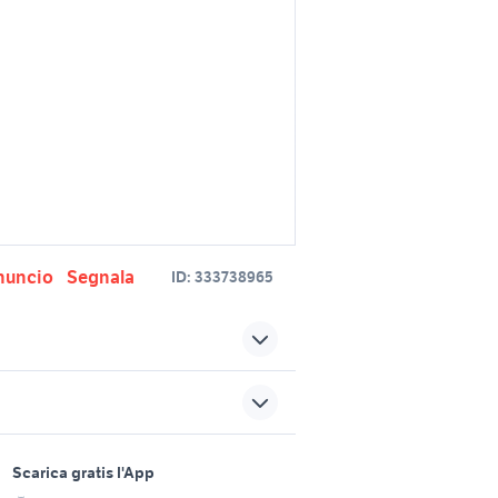
nuncio
Segnala
ID:
333738965
lunghi
corallo rosso
Accessori Stroili Oro
sports e hobby
gioielli in oro giallo
a
Scarica gratis l'App
ro donna
Animali
abbigliamento