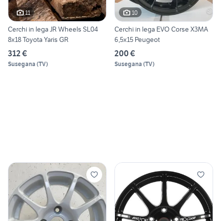
11
10
Cerchi in lega JR Wheels SL04
Cerchi in lega EVO Corse X3MA
8x18 Toyota Yaris GR
6,5x15 Peugeot
312 €
200 €
Susegana
(
TV
)
Susegana
(
TV
)