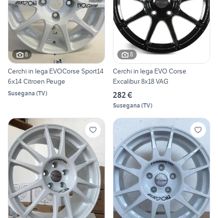
8
8
Cerchi in lega EVOCorse Sport14
Cerchi in lega EVO Corse
6x14 Citroen Peuge
Excalibur 8x18 VAG
Susegana
(
TV
)
282 €
Susegana
(
TV
)