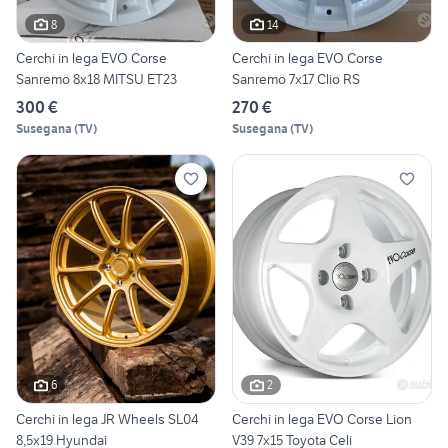
8
14
Cerchi in lega EVO Corse
Cerchi in lega EVO Corse
Sanremo 8x18 MITSU ET23
Sanremo 7x17 Clio RS
300 €
270 €
Susegana
(
TV
)
Susegana
(
TV
)
6
2
Cerchi in lega JR Wheels SL04
Cerchi in lega EVO Corse Lion
8,5x19 Hyundai
V39 7x15 Toyota Celi