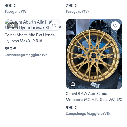
300 €
290 €
Susegana
(
TV
)
Susegana
(
TV
)
5
Cerchi Abarth Alfa Fiat Honda
Hyundai Mak XLR R18
850 €
Campolongo Maggiore
(
VE
)
5
Cerchi BMW Audi Cupra
Mercedes MG MINI Seat VW R20
990 €
Campolongo Maggiore
(
VE
)