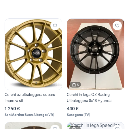
6
Cerchi oz ultraleggera subaru
Cerchi in lega OZ Racing
impreza sti
Ultraleggera 8x18 Hyundai
1.250 €
440 €
San Martino Buon Albergo
(
VR
)
Susegana
(
TV
)
7