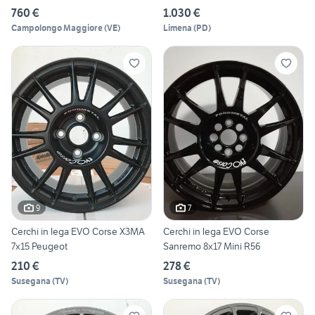
760 €
1.030 €
Campolongo Maggiore
(
VE
)
Limena
(
PD
)
9
7
Cerchi in lega EVO Corse X3MA
Cerchi in lega EVO Corse
7x15 Peugeot
Sanremo 8x17 Mini R56
210 €
278 €
Susegana
(
TV
)
Susegana
(
TV
)