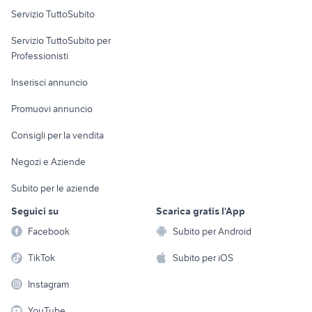
Servizio TuttoSubito
elettronica
per la casa e la
sports e hobby
Servizio TuttoSubito per
persona
Informatica
Animali
Professionisti
Arredamento e
Console e
Accessori per
Casalinghi
Inserisci annuncio
Videogiochi
animali
Elettrodomestici
Promuovi annuncio
Audio/Video
Musica e Film
Giardino e Fai da te
Consigli per la vendita
Fotografia
Libri e Riviste
Abbigliamento e
Negozi e Aziende
Telefonia
Strumenti Musicali
Accessori
Subito per le aziende
Sports
Tutto per i bambini
Seguici su
Scarica gratis l'App
Biciclette
Facebook
Subito per Android
Collezionismo
TikTok
Subito per iOS
Instagram
YouTube