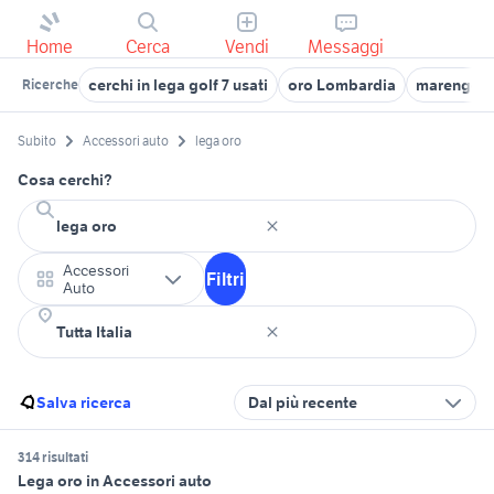
Home
Cerca
Vendi
Messaggi
cerchi in lega golf 7 usati
oro Lombardia
marengo o
Ricerche
Subito
Accessori auto
lega oro
Cosa cerchi?
Accessori
Filtri
Auto
Salva ricerca
Dal più recente
314 risultati
Lega oro in Accessori auto