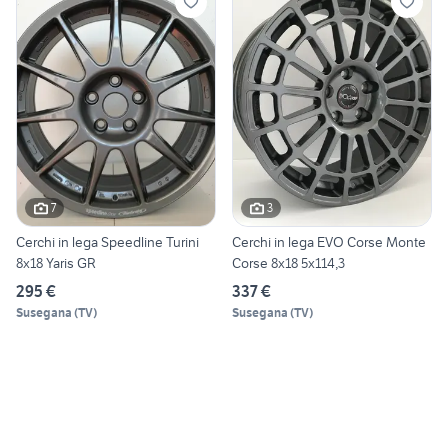
7
3
Cerchi in lega Speedline Turini
Cerchi in lega EVO Corse Monte
8x18 Yaris GR
Corse 8x18 5x114,3
295 €
337 €
Susegana
(
TV
)
Susegana
(
TV
)