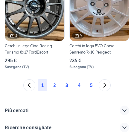
4
9
Cerchi in lega CinelRacing
Cerchi in lega EVO Corse
Turismo 8x17 FordEscort
Sanremo 7x16 Peugeot
295 €
235 €
Susegana
(
TV
)
Susegana
(
TV
)
1
2
3
4
5
Più cercati
Correlati
Richerche simili
Suggerimenti
Ricerche consigliate
cerchi in lega 205 55
anelli placcati oro
alfa romeo tonale