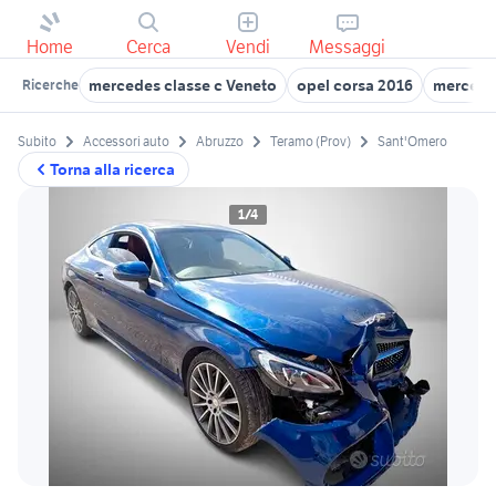
Home
Cerca
Vendi
Messaggi
mercedes classe c Veneto
opel corsa 2016
mercede
Ricerche
Subito
Accessori auto
Abruzzo
Teramo (Prov)
Sant'Omero
Torna alla ricerca
1/4