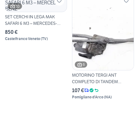
10
SET CERCHI IN LEGA MAK
SAFARI 6 M3 – MERCEDES-
BENZ
850 €
Castelfranco Veneto
(
TV
)
6
MOTORINO TERGI ANT
COMPLETO DI TANDEM
MERCEDES Spr
107 €
Pomigliano d'Arco
(
NA
)