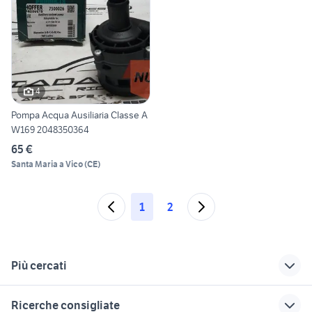
4
Pompa Acqua Ausiliaria Classe A
W169 2048350364
65 €
Santa Maria a Vico
(
CE
)
1
2
Più cercati
Correlati
Richerche simili
Suggerimenti
Ricerche consigliate