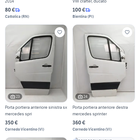
2014
VW crafter, ducato
80 €
100 €
Cattolica
(
RN
)
Bientina
(
PI
)
23
24
Porta portiera anteriore sinistra sx
Porta portiera anteriore destra
mercedes spri
mercedes sprinter
350 €
360 €
Cornedo Vicentino
(
VI
)
Cornedo Vicentino
(
VI
)