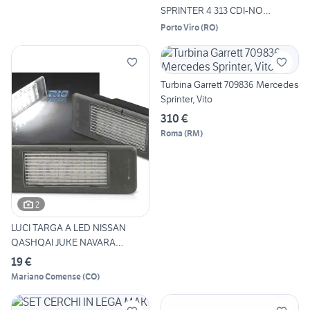
SPRINTER 4 313 CDI-NO
MOTORE
Porto Viro
(
RO
)
Turbina Garrett 709836 Mercedes
Sprinter, Vito
310 €
Roma
(
RM
)
2
LUCI TARGA A LED NISSAN
QASHQAI JUKE NAVARA
MERCED
19 €
Mariano Comense
(
CO
)