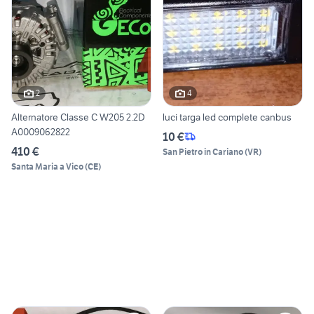
2
4
Alternatore Classe C W205 2.2D
luci targa led complete canbus
A0009062822
10 €
410 €
San Pietro in Cariano
(
VR
)
Santa Maria a Vico
(
CE
)