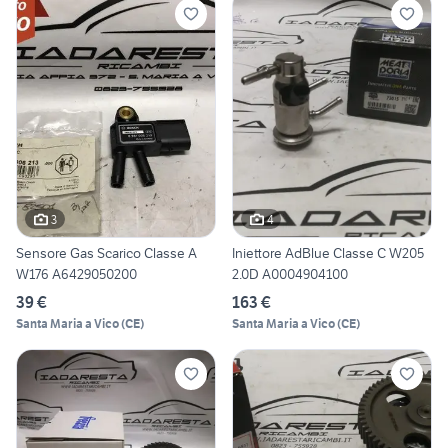
3
4
Sensore Gas Scarico Classe A
Iniettore AdBlue Classe C W205
W176 A6429050200
2.0D A0004904100
39 €
163 €
Santa Maria a Vico
(
CE
)
Santa Maria a Vico
(
CE
)