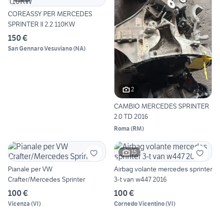
COREASSY PER MERCEDES
SPRINTER II 2.2 110KW
150 €
San Gennaro Vesuviano
(
NA
)
2
CAMBIO MERCEDES SPRINTER
2.0 TD 2016
Roma
(
RM
)
15
Pianale per VW
Airbag volante mercedes sprinter
Crafter/Mercedes Sprinter
3-t van w447 2016
100 €
100 €
Vicenza
(
VI
)
Cornedo Vicentino
(
VI
)