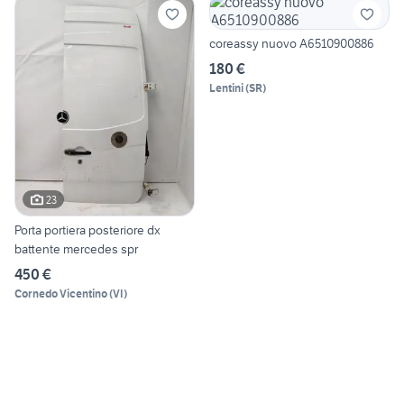
coreassy nuovo A6510900886
180 €
Lentini
(
SR
)
23
Porta portiera posteriore dx
battente mercedes spr
450 €
Cornedo Vicentino
(
VI
)