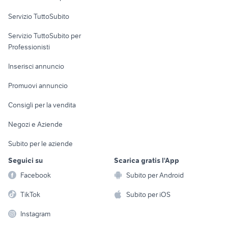
Servizio TuttoSubito
elettronica
per la casa e la
sports e hobby
Servizio TuttoSubito per
persona
Informatica
Animali
Professionisti
Arredamento e
Console e
Accessori per
Casalinghi
Inserisci annuncio
Videogiochi
animali
Elettrodomestici
Promuovi annuncio
Audio/Video
Musica e Film
Giardino e Fai da te
Consigli per la vendita
Fotografia
Libri e Riviste
Abbigliamento e
Negozi e Aziende
Telefonia
Strumenti Musicali
Accessori
Subito per le aziende
Sports
Tutto per i bambini
Seguici su
Scarica gratis l'App
Biciclette
Facebook
Subito per Android
Collezionismo
TikTok
Subito per iOS
Instagram