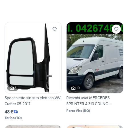
6
10
Specchietto sinistro elettrico VW
Ricambi usat MERCEDES
Crafter 05-2017
SPRINTER 4 313 CDI-NO
MOTORE
Porto Viro
(
RO
)
48 €
Torino
(
TO
)