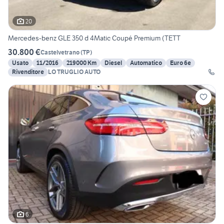
20
Mercedes-benz GLE 350 d 4Matic Coupé Premium (TETT
30.800 €
Castelvetrano
(
TP
)
Usato
11/2016
219000 Km
Diesel
Automatico
Euro 6e
Rivenditore
LO TRUGLIO AUTO
6