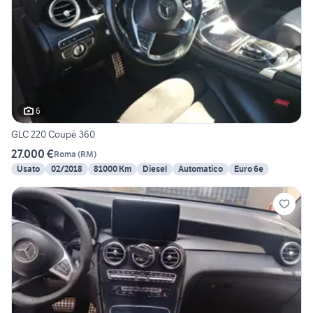
6
GLC 220 Coupè 360
27.000 €
Roma
(
RM
)
Usato
02/2018
81000 Km
Diesel
Automatico
Euro 6e