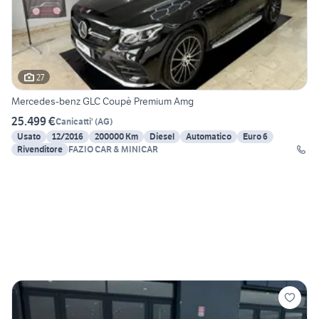
27
Mercedes-benz GLC Coupè Premium Amg
25.499 €
Canicatti'
(
AG
)
Usato
12/2016
200000 Km
Diesel
Automatico
Euro 6
Rivenditore
FAZIO CAR & MINICAR