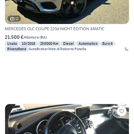
12
MERCEDES GLC COUPE 220d NIGHT EDITION 4MATIC
21.500 €
Altamura
(
BA
)
Usato
10/2016
250000 Km
Diesel
Automatico
Euro 6
Rivenditore
AutoBrokerWeb di Roberto Patella