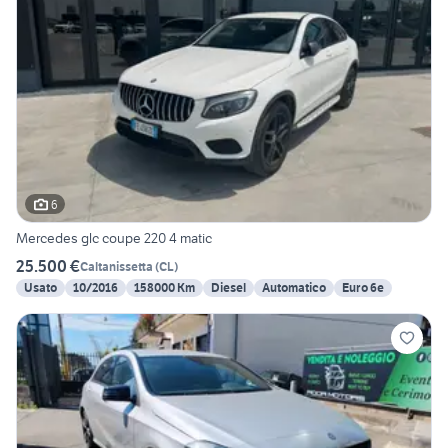
6
Mercedes glc coupe 220 4 matic
25.500 €
Caltanissetta
(
CL
)
Usato
10/2016
158000 Km
Diesel
Automatico
Euro 6e