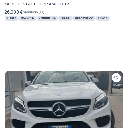
MERCEDES GLE COUPE' AMG 3000d
26.000 €
Sabaudia
(
LT
)
Usato
06/2016
220000 Km
Diesel
Automatico
Euro 6