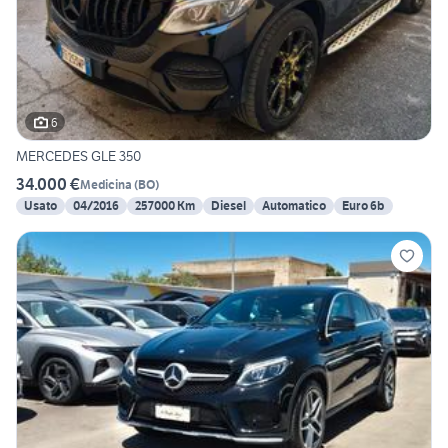
6
MERCEDES GLE 350
34.000 €
Medicina
(
BO
)
Usato
04/2016
257000 Km
Diesel
Automatico
Euro 6b