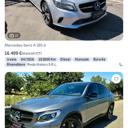
20
Mercedes-benz A 180 d
16.499 €
Mascali
(
CT
)
Usato
04/2016
152800 Km
Diesel
Manuale
Euro 6e
Rivenditore
Roda Motors S.R.L.