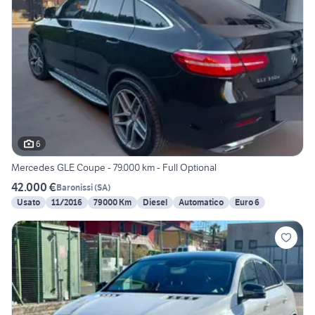
6
Mercedes GLE Coupe - 79.000 km - Full Optional
42.000 €
Baronissi
(
SA
)
Usato
11/2016
79000 Km
Diesel
Automatico
Euro 6