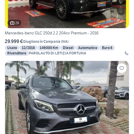
29
Mercedes-benz GLC 250d 2.2 204cv Premium - 2016
29.999 €
Giugliano in Campania
(
NA
)
Usato
12/2016
149000 Km
Diesel
Automatico
Euro 6
Rivenditore
PAROLAUTO DI LETIZIA FORTUNA