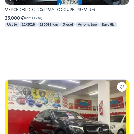
MERCEDES GLC 220d 4MATIC COUPE' PREMIUM
25.000 €
Roma
(
RM
)
Usato
12/2016
152065 Km
Diesel
Automatico
Euro 6b