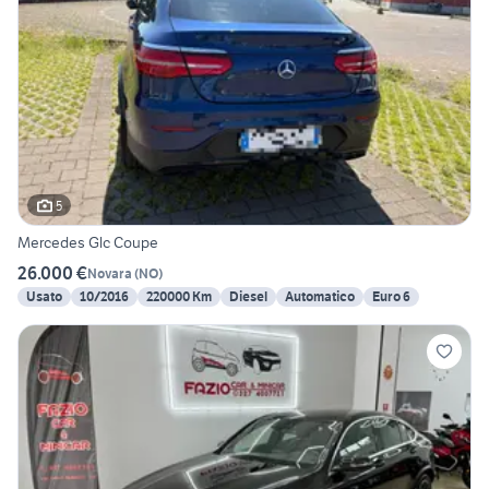
5
Mercedes Glc Coupe
26.000 €
Novara
(
NO
)
Usato
10/2016
220000 Km
Diesel
Automatico
Euro 6