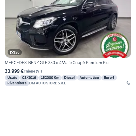
20
MERCEDES-BENZ GLE 350 d 4Matic Coupé Premium Plu
33.999 €
Thiene
(
VI
)
Usato
08/2016
152000 Km
Diesel
Automatico
Euro 6
Rivenditore
DM AUTO STORE S.R.L