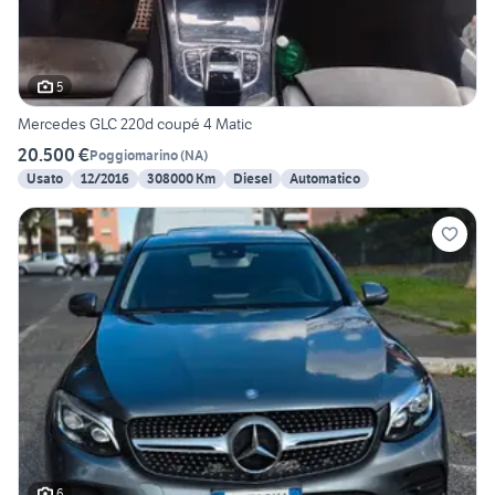
5
Mercedes GLC 220d coupé 4 Matic
20.500 €
Poggiomarino
(
NA
)
Usato
12/2016
308000 Km
Diesel
Automatico
6