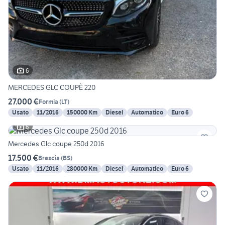
6
MERCEDES GLC COUPÈ 220
27.000 €
Formia
(
LT
)
Usato
11/2016
150000 Km
Diesel
Automatico
Euro 6
6
Mercedes Glc coupe 250d 2016
17.500 €
Brescia
(
BS
)
Usato
11/2016
280000 Km
Diesel
Automatico
Euro 6