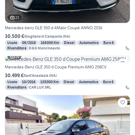
23
Mercedes-benz GLE 350 d 4Matic Coupé ANNO 2016
30.500 €
Giugliano in Campania
(
NA
)
Usato
09/2016
166000 Km
Diesel
Automatico
Euro 6
Rivenditore
D&G Mancinoauto
29
Mercedes-Benz GLE 350 d Coupe Premium AMG 258CV
30.499 €
Sant'Anastasia
(
NA
)
Usato
10/2016
135000 Km
Diesel
Automatico
Euro 6
Rivenditore
CAR LUX SRL