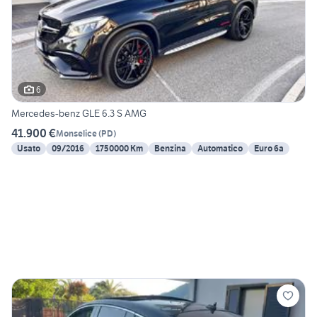
6
Mercedes-benz GLE 6.3 S AMG
41.900 €
Monselice
(
PD
)
Usato
09/2016
1750000 Km
Benzina
Automatico
Euro 6a