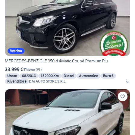
Vetrina
MERCEDES-BENZ GLE 350 d 4Matic Coupé Premium Plu
33.999 €
Thiene
(
VI
)
Usato
08/2016
152000 Km
Diesel
Automatico
Euro 6
Rivenditore
DM AUTO STORE S.R.L