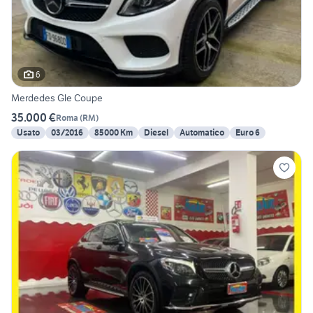
6
Merdedes Gle Coupe
35.000 €
Roma
(
RM
)
Usato
03/2016
85000 Km
Diesel
Automatico
Euro 6