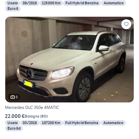
Usato
08/2018
125000 Km
Full Hybrid Benzina
Automatico
Euro 6
6
Mercedes GLC 350e 4MATIC
22.000 €
Bologna
(
BO
)
Usato
03/2018
107200 Km
Full Hybrid Benzina
Automatico
Euro 6d