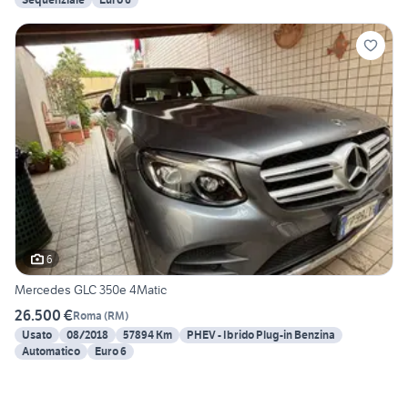
6
Mercedes GLC 350e 4Matic
26.500 €
Roma
(
RM
)
Usato
08/2018
57894 Km
PHEV - Ibrido Plug-in Benzina
Automatico
Euro 6