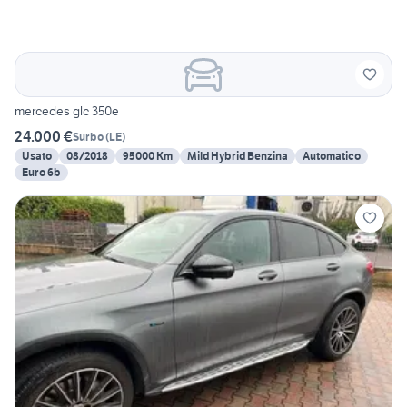
mercedes glc 350e
24.000 €
Surbo
(
LE
)
Usato
08/2018
95000 Km
Mild Hybrid Benzina
Automatico
Euro 6b