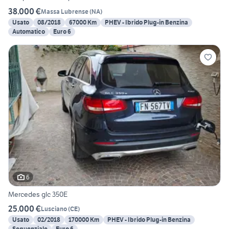
38.000 €
Massa Lubrense
(
NA
)
Usato
08/2018
67000 Km
PHEV - Ibrido Plug-in Benzina
Automatico
Euro 6
6
Mercedes glc 350E
25.000 €
Lusciano
(
CE
)
Usato
02/2018
170000 Km
PHEV - Ibrido Plug-in Benzina
Sequenziale
Euro 6