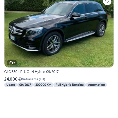
6
GLC 350e PLUG-IN Hybrid 09/2017
24.000 €
Pietrasanta
(
LU
)
Usato
09/2017
200000 Km
Full Hybrid Benzina
Automatico