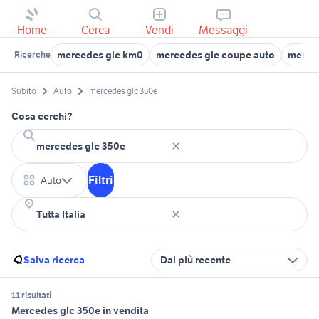
Home
Cerca
Vendi
Messaggi
mercedes glc km0
mercedes gle coupe auto
merce
Ricerche
Subito
Auto
mercedes glc 350e
Cosa cerchi?
Filtri
Auto
Salva ricerca
Dal più recente
11 risultati
Mercedes glc 350e in vendita