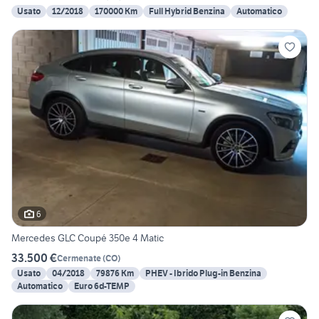
Usato
12/2018
170000 Km
Full Hybrid Benzina
Automatico
6
Mercedes GLC Coupé 350e 4 Matic
33.500 €
Cermenate
(
CO
)
Usato
04/2018
79876 Km
PHEV - Ibrido Plug-in Benzina
Automatico
Euro 6d-TEMP