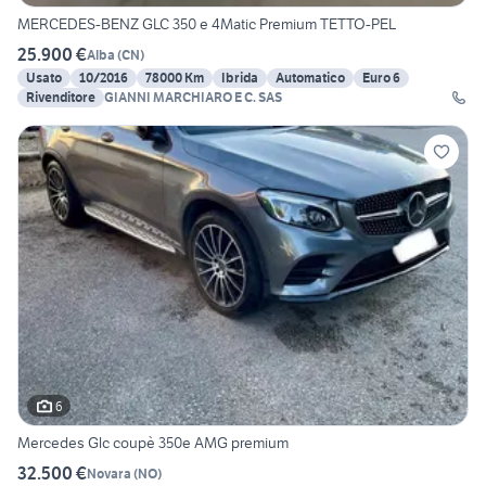
MERCEDES-BENZ GLC 350 e 4Matic Premium TETTO-PEL
25.900 €
Alba
(
CN
)
Usato
10/2016
78000 Km
Ibrida
Automatico
Euro 6
Rivenditore
GIANNI MARCHIARO E C. SAS
6
Mercedes Glc coupè 350e AMG premium
32.500 €
Novara
(
NO
)