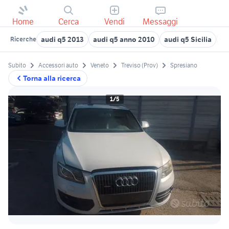
Home
Cerca
Vendi
Messaggi
audi q5 2013
audi q5 anno 2010
audi q5 Sicilia
au
Ricerche
Subito
Accessori auto
Veneto
Treviso (Prov)
Spresiano
Torna alla ricerca
1/5