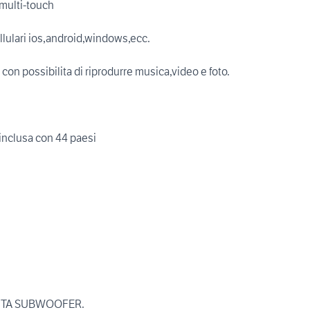
 multi-touch
ellulari ios,android,windows,ecc.
on possibilita di riprodurre musica,video e foto.
nclusa con 44 paesi
SCITA SUBWOOFER.