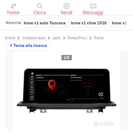
Home
Cerca
Vendi
Messaggi
bmw x1 auto Toscana
bmw x1 xline 2016
bmw x1 1.
Ricerche
Subito
Accessori auto
Lazio
Roma (Prov)
Roma
Torna alla ricerca
1/6