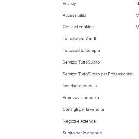
Privacy
I
Caravan e Camper
Loft, mansarde 
Accessibilità
M
Veicoli commerciali
Case vacanza
Gestisci cookies
M
Uffici e Locali
TuttoSubito Vendi
commerciali
TuttoSubito Compra
Servizio TuttoSubito
Servizio TuttoSubito per Professionisti
Inserisci annuncio
Promuovi annuncio
Consigli per la vendita
Negozi e Aziende
Subito per le aziende