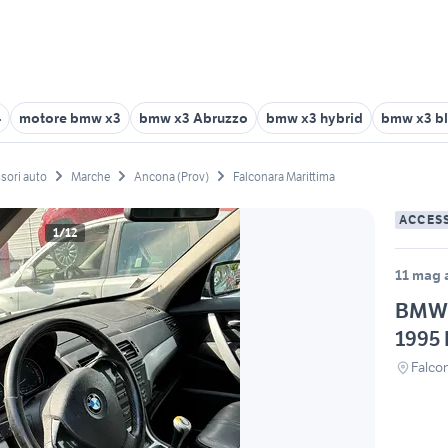
4
motore bmw x3
bmw x3 Abruzzo
bmw x3 hybrid
bmw x3 b
sori auto
Marche
Ancona (Prov)
Falconara Marittima
ACCES
1/12
11 mag a
BMW 
1995
Falcon