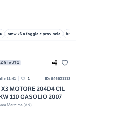
lu
bmw x3 a foggia e provincia
bmw x3 3.0d
bmw x3 Trentino 
SORI AUTO
lle 11:41
1
ID: 646621113
X3 MOTORE 204D4 CIL
 KW 110 GASOLIO 2007
ara Marittima (AN)