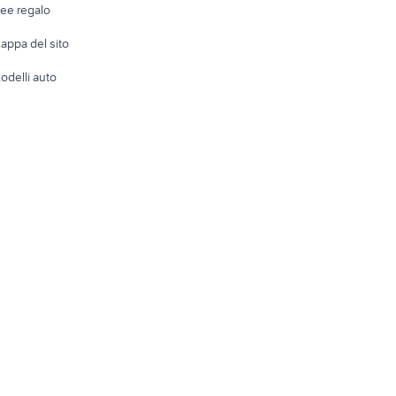
dee regalo
Accesso
e altro
appa del sito
Tutto per
odelli auto