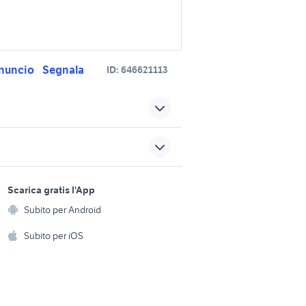
nuncio
Segnala
ID:
646621113
bmw x3 2014
a
bmw x3 2011 accessori auto
sports e hobby
Campania
x3 auto Puglia
a
Scarica gratis l'App
Animali
Subito per Android
gna
bmw x3 3.0d accessori auto
ento e
Accessori per animali
hi
Subito per iOS
auto usate imola
Musica e Film
omestici
microcar auto
Libri e Riviste
e Fai da te
Strumenti Musicali
amento e