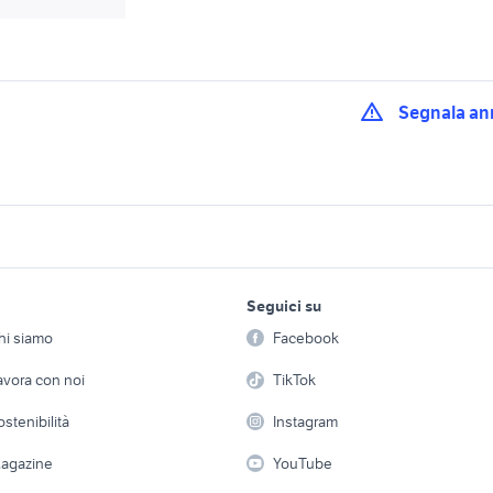
Segnala an
83
crosscall x3
vendesi bmw x3
x3 Calabria
auto bmw x3 Basilicata
bmw x3 auto Umbri
lavoro e servizi
elettronica
per la casa e la
igia accessori auto
x3 auto Lombardia
x3 accessori auto 
Seguici su
person
Offerte di lavoro
Informatica
bmw x3 auto Vicenza
hi siamo
Facebook
i bmw x3
bmw x3 auto Sarde
Arredam
provincia
etto
Servizi
Console e Videogiochi
Casaling
avora con noi
TikTok
ia
auto cabrio
nissan silvia
 a schiera
Candidati in cerca di
Audio/Video
Elettrod
ostenibilità
chevrolet spark
Instagram
suzuki jimny diesel
lavoro
i
Fotografia
Giardino 
agazine
YouTube
Attrezzature di lavoro
Telefonia
Abbigli